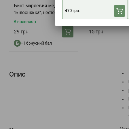
Бинт марлевий медичний
Перманентний ма
470 грн.
"Білосніжка", нестер., 7м x
Чорний
14см
В наявності
В наявності
29 грн.
15 грн.
+1 бонусний бал
Опис