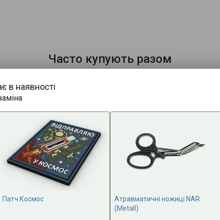
Часто купують разом
ає в наявності
АКЦІЯ
заміна
-15%
Патч Космос
Атравматичні ножиці NAR
(Metall)