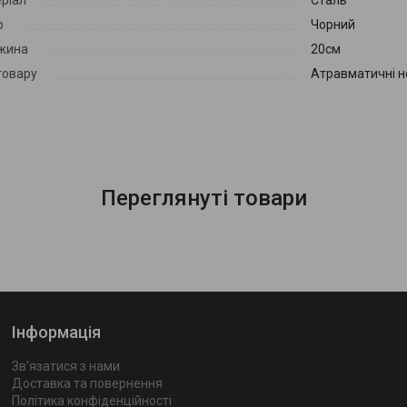
ріал
Сталь
р
Чорний
жина
20см
товару
Атравматичні н
Переглянуті товари
Інформація
Зв'язатися з нами
Доставка та повернення
Політика конфіденційності