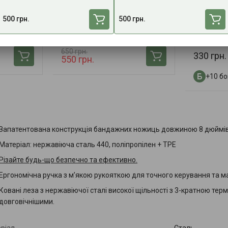
ркер
Підсумок під турнікет CAT
Гідрогел
500 грн.
500 грн.
Gen7 Tacmed (Pixel)
«ОпікУн»
В наявності
В наявнос
650 грн.
330 грн.
550 грн.
+10 бо
Запатентована конструкція бандажних ножиць довжиною 8 дюймі
Матеріал: нержавіюча сталь 440, поліпропілен + TPE
Різайте будь-що безпечно та ефективно.
Ергономічна ручка з м’якою рукояткою для точного керування та 
Ковані леза з нержавіючої сталі високої щільності з 3-кратною те
довговічнішими.