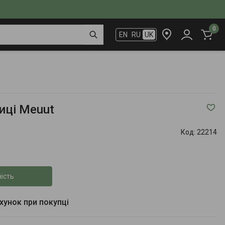
0
EN
RU
UK
иці Meuut
Код:
22214
ість
ахунок при покупці