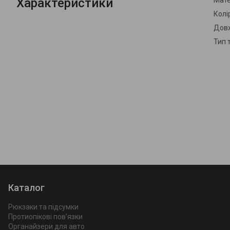
Характеристики
Мате
Колі
Дов
Тип 
Каталог
Рюкзаки та підсумки
Протиопікові пов’язки
Органайзери для авто