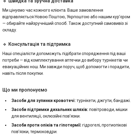
🔹 Швидка та зручна доставка
Ми цінуємо час кожного клієнта. Ваше замовлення
відправляється Новою Поштою, Укрпоштою або нашим кур’єром
— обирайте найзручніший спосіб. Також доступний самовивіз зі
складу.
🔹 Консультація та підтримка
Наші спеціалісти допоможуть підібрати спорядження під ваші
потреби — від комплектування аптечки до вибору турнікетів чи
евакуаційних нош. Ми завжди поруч, щоб допомогти і порадити,
навіть після покупки.
Що ми пропонуємо
Засоби для зупинки кровотечі:
турнікети, джгути, бандажі.
Засоби підтримки дихальних шляхів:
повітроводи, мішки
для вентиляції, оклюзійні пов’язки.
Засоби проти опіків та гіпотермії:
гідрогелі, протиопікові
пов’язки, термоковдри.