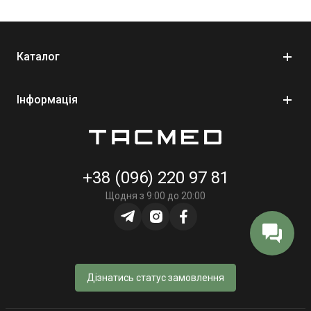
зайвого об’єму. У каталозі TacMed представлені маленькі
аптечки
, які поєднують компактність і функціональність, що
робить їх ідеальними для щоденного використання. Ви можете
Каталог
замовити їх у нас за найкращими цінами та зі швидкою
доставкою по Україні.
Інформація
Що таке міні аптечка?
Міні аптечка – це невеликий медичний комплект, який містить
+38 (096) 220 97 81
базові засоби для першої допомоги. Вона призначена для
швидкої обробки незначних травм і підтримки безпеки у
Щодня з 9:00 до 20:00
повсякденному житті.
Такі аптечки використовуються:
у подорожах;
Дізнатись статус замовлення
у міських умовах;
у походах;