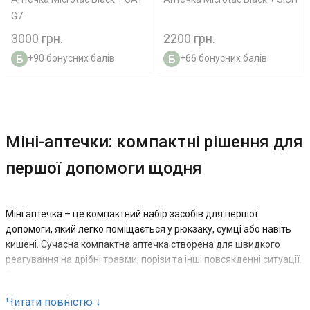
G7
3000 грн.
2200 грн.
+90 бонусних балів
+66 бонусних балів
Міні-аптечки: компактні рішення для
першої допомоги щодня
Міні аптечка – це компактний набір засобів для першої
допомоги, який легко поміщається у рюкзаку, сумці або навіть
кишені. Сучасна компактна аптечка створена для швидкого
реагування на дрібні травми, порізи та інші повсякденні ситуації.
Саме тому такі рішення активно використовуються у подорожах,
на роботі та у повсякденному житті. Рішення купити міні аптечку
Читати повністю
↓
– це про мобільність і готовність до базових ситуацій без