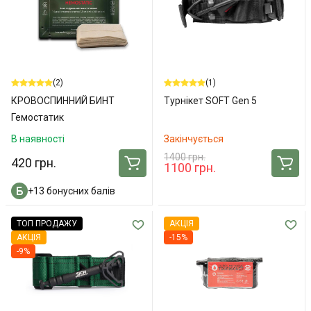
(2)
(1)
КРОВОСПИННИЙ БИНТ
Турнікет SOFT Gen 5
Гемостатик
В наявності
Закінчується
1400 грн.
420 грн.
1100 грн.
+13 бонусних балів
ТОП ПРОДАЖУ
АКЦІЯ
АКЦІЯ
-15%
-9%