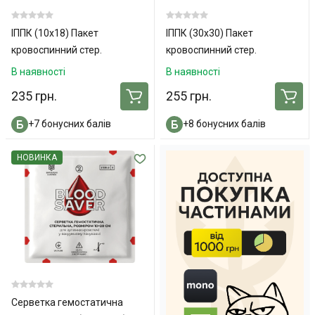
ІППК (10х18) Пакет
ІППК (30х30) Пакет
кровоспинний стер.
кровоспинний стер.
"Білосніжка", з 2 подушками
"Білосніжка", з 1 подушкою
В наявності
В наявності
235 грн.
255 грн.
+7 бонусних балів
+8 бонусних балів
НОВИНКА
Серветка гемостатична