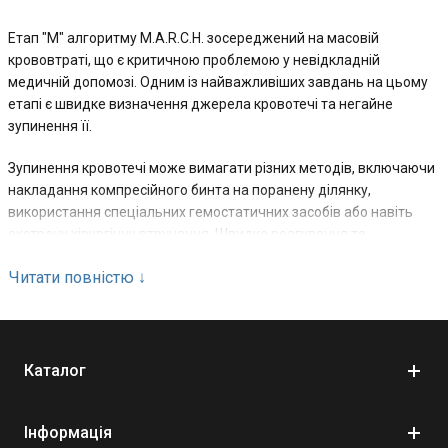
Етап "М" алгоритму M.A.R.C.H. зосереджений на масовій
крововтраті, що є критичною проблемою у невідкладній
медичній допомозі. Одним із найважливіших завдань на цьому
етапі є швидке визначення джерела кровотечі та негайне
зупинення її.
Зупинення кровотечі може вимагати різних методів, включаючи
накладання компресійного бинта на поранену ділянку,
використання спеціальних гемостатичних засобів або навіть
екстрену хірургічну втручання. Швидке реагування та
ефективна дія на цьому етапі можуть врятувати життя пацієнта
Читати повністю
↓
та уникнути подальшої загрози для його здоров'я.
Додатковою важливою складовою етапу "М" є встановлення
доступу до венозної системи для можливості інфузійної терапії.
Це дозволяє забезпечити пацієнта необхідними рідинами, крові
Каталог
та іншими медикаментами, що сприяють підтримці кровообігу та
забезпеченню необхідних ресурсів для організму.
Інформація