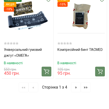
АКЦІЯ
-10%
-18%
Універсальний гумовий
Компресійний бинт TACMED
джгут «ОМЕГА»
В наявності
В наявності
550 грн.
105 грн.
450 грн.
95 грн.
««
«
Сторінка 1 з 4
»
»»