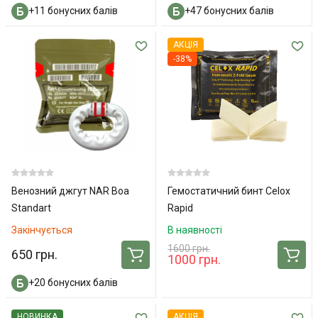
+11 бонусних балів
+47 бонусних балів
АКЦІЯ
-38%
Венозний джгут NAR Boa
Гемостатичний бинт Celox
Standart
Rapid
Закінчується
В наявності
1600 грн.
650 грн.
1000 грн.
+20 бонусних балів
НОВИНКА
АКЦІЯ