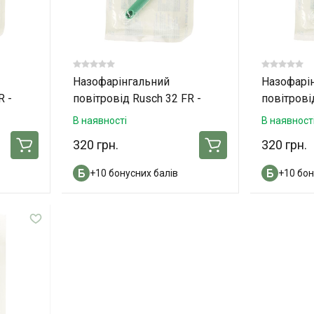
Назофарінгальний
Назофарі
R -
повітровід Rusch 32 FR -
повітрові
140мм
118мм
В наявності
В наявност
320 грн.
320 грн.
+10 бонусних балів
+10 бон