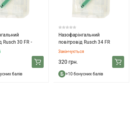
нгальний
Назофарінгальний
д Rusch 30 FR -
повітровід Rusch 34 FR
і
Закінчується
320 грн.
усних балів
+10 бонусних балів