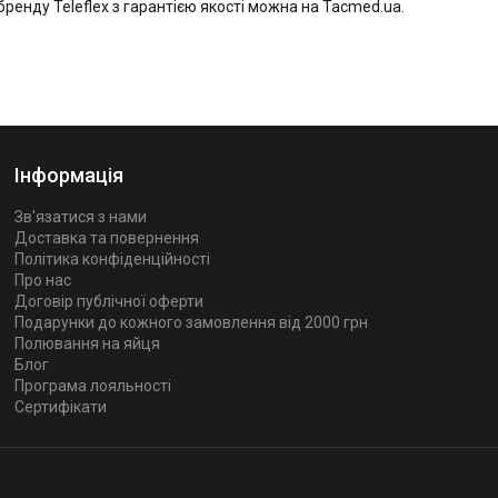
бренду Teleflex з гарантією якості можна на Tacmed.ua.
Інформація
Зв'язатися з нами
Доставка та повернення
Політика конфіденційності
Про нас
Договір публічної оферти
Подарунки до кожного замовлення від 2000 грн
Полювання на яйця
Блог
Програма лояльності
Сертифікати