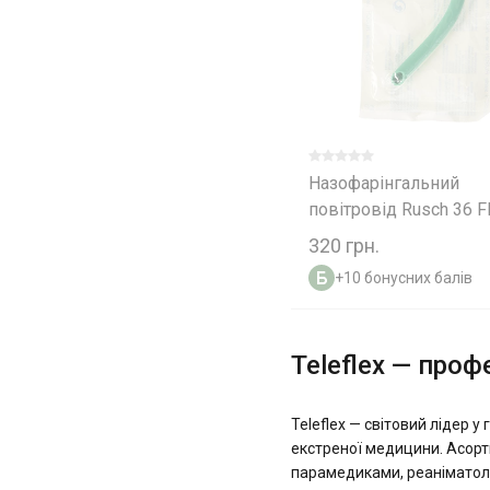
Назофарінгальний
повітровід Rusch 36 F
320 грн.
+10 бонусних балів
Teleflex — проф
Teleflex — світовий лідер у
екстреної медицини. Асорт
парамедиками, реаніматоло