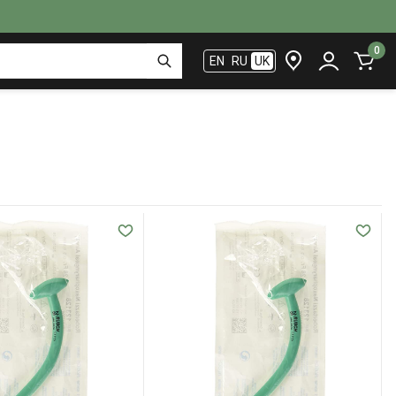
0
EN
RU
UK