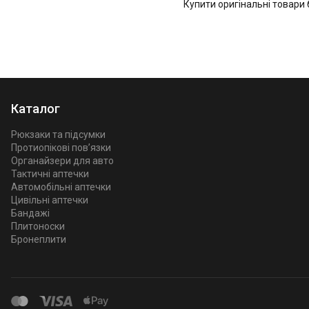
Купити оригінальні товари 
Каталог
Рюкзаки та підсумки
Протиопікові пов’язки
Органайзери для авто
Тактичні аптечки
Автомобільні аптечки
Цивільні аптечки
Бандажі
Плитоноски
Бронеплити