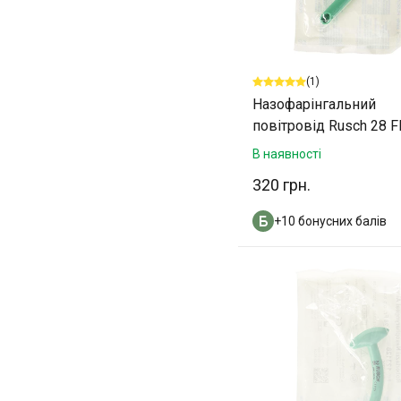
(1)
Назофарінгальний
повітровід Rusch 28 F
117мм
В наявності
320 грн.
+10 бонусних балів