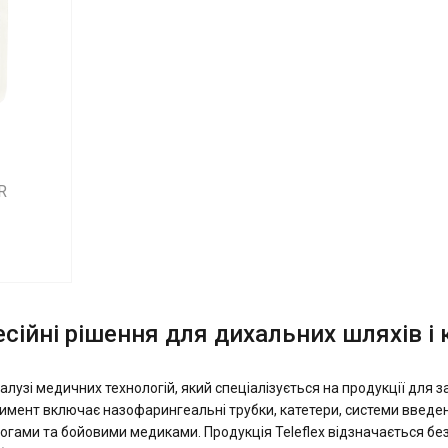
R
есійні рішення для дихальних шляхів і 
 галузі медичних технологій, який спеціалізується на продукції для 
имент включає назофарингеальні трубки, катетери, системи введенн
гами та бойовими медиками. Продукція Teleflex відзначається без