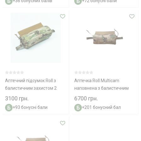
+36 бонусних балів
+72 бонусні бали
Аптечний підсумок Roll з
Аптечка Roll Multicam
балистичним захистом 2
наповнена з балистичним
клас
захистом 2 клас
3100 грн.
6700 грн.
+93 бонусні бали
+201 бонусний бал