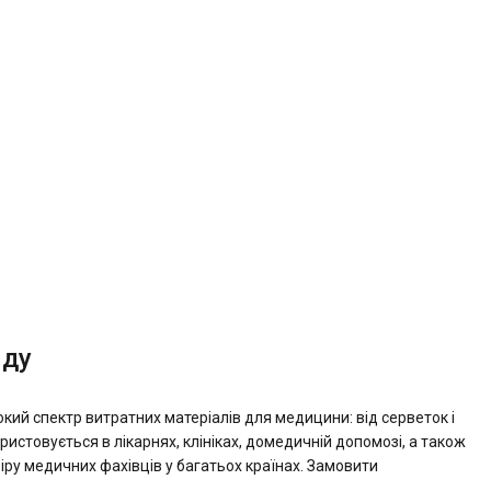
яду
окий спектр витратних матеріалів для медицини: від серветок і
ристовується в лікарнях, клініках, домедичній допомозі, а також
віру медичних фахівців у багатьох країнах. Замовити