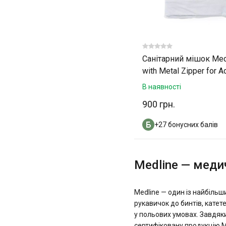
Санітарний мішок Med
with Metal Zipper for Ad
x 90"
В наявності
900 грн.
+27 бонусних балів
Medline — меди
Medline — один із найбільш
рукавичок до бинтів, катет
у польових умовах. Завдяки
сертифіковану продукцію M