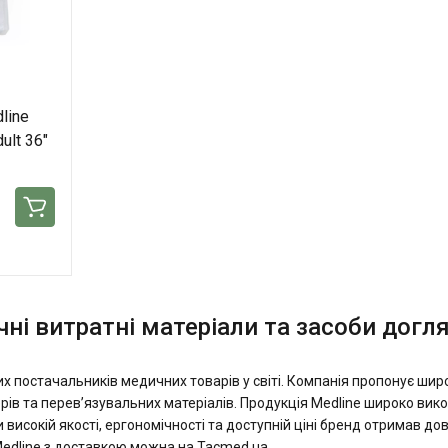
line
ult 36"
чні витратні матеріали та засоби догл
их постачальників медичних товарів у світі. Компанія пропонує шир
ерів та перев’язувальних матеріалів. Продукція Medline широко вико
 високій якості, ергономічності та доступній ціні бренд отримав до
edline з доставкою можна на Tacmed.ua.