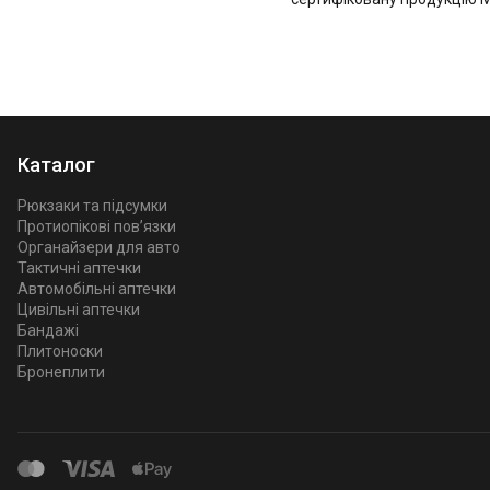
Каталог
Рюкзаки та підсумки
Протиопікові пов’язки
Органайзери для авто
Тактичні аптечки
Автомобільні аптечки
Цивільні аптечки
Бандажі
Плитоноски
Бронеплити