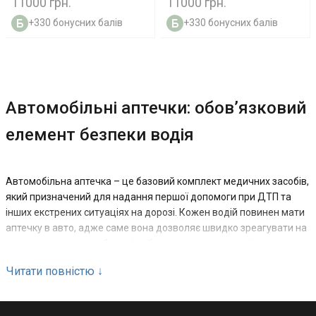
11000 грн.
11000 грн.
+330 бонусних балів
+330 бонусних балів
Автомобільні аптечки: обов’язковий
елемент безпеки водія
Автомобільна аптечка – це базовий комплект медичних засобів,
який призначений для надання першої допомоги при ДТП та
інших екстрених ситуаціях на дорозі. Кожен водій повинен мати
аптечку в авто, адже саме вона дозволяє швидко зреагувати на
травми, поранення або інші небезпечні стани до приїзду
медиків. Сучасна медична аптечка в машину – це норма закону
Читати повністю
↓
та реальний інструмент безпеки. У каталозі TacMed
представлені готові автомобільні аптечки, які відповідають
стандартам і підходять для використання в Україні. Це дозволяє