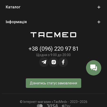
без зайвих зусиль забезпечити себе необхідними засобами для
Каталог
першої допомоги. Ви можете замовити їх за доступною ціною зі
швидкою доставкою.
Інформація
Чи обов’язкова аптечка в авто?
Так, аптечка водія є обов’язковою відповідно до правил
+38 (096) 220 97 81
дорожнього руху України. Вона входить до переліку необхідного
оснащення транспортного засобу разом із вогнегасником і
Щодня з 9:00 до 20:00
знаком аварійної зупинки. Відсутність аптечки може стати
причиною штрафу, однак це лише формальний аспект. Значно
важливіше те, що без неї водій і пасажири залишаються без
базових засобів для надання першої допомоги у разі
надзвичайної ситуації.
Дізнатись статус замовлення
Наявність аптечки в автомобілі – це питання практичної
готовності до непередбачуваних обставин на дорозі. ДТП, різкі
гальмування, незначні травми або інші інциденти можуть
© Інтернет-магазин «TacMed» - 2023–2026
трапитися будь-коли, і саме ті, хто знаходиться поруч, першими