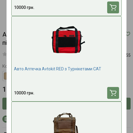
10000 грн.
Автомобільна Аптечка з відривним
підсумком червона
Код:
61255
Колір
Авто Аптечка Avtokit RED з Турнікетами CAT
11000 грн.
10000 грн.
Сповістити про наявність
+330 бонусних балів на рахунок при покупці