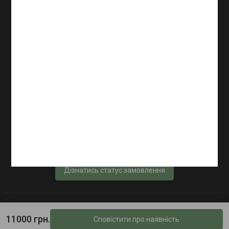
Каталог
Інформація
+38 (096) 220 97 81
Щодня з 9:00 до 20:00
Дізнатись статус замовлення
© Інтернет-магазин «TacMed» - 2023–2026
11000 грн.
Сповістити про наявність