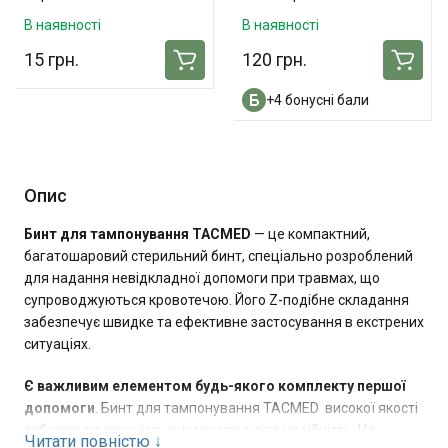
(10х10 см) - 3 шт. в
В наявності
В наявності
упаковці
15 грн.
120 грн.
+4 бонусні бали
Опис
Бинт для тампонування TACMED
— це компактний,
багатошаровий стерильний бинт, спеціально розроблений
для надання невідкладної допомоги при травмах, що
супроводжуються кровотечою. Його Z-подібне складання
забезпечує швидке та ефективне застосування в екстрених
ситуаціях.
Є важливим елементом будь-якого комплекту першої
допомоги
. Бинт для тампонування TACMED високої якості
забезпечує зручність використання та надійність. Це
Читати повністю
↓