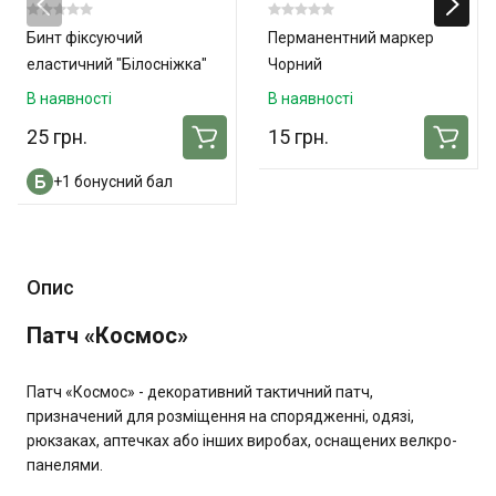
Бинт фіксуючий
Перманентний маркер
еластичний "Білосніжка"
Чорний
10см x 3м
В наявності
В наявності
25 грн.
15 грн.
+1 бонусний бал
Опис
Патч «Космос»
Патч «Космос» - декоративний тактичний патч,
призначений для розміщення на спорядженні, одязі,
рюкзаках, аптечках або інших виробах, оснащених велкро-
панелями.