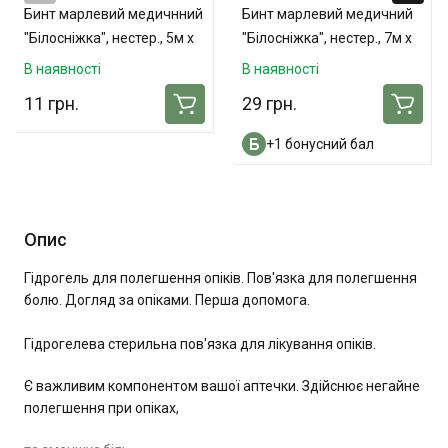
Бинт марлевий медичнний
Бинт марлевий медичний
"Білосніжка", нестер., 5м x
"Білосніжка", нестер., 7м x
10см
14см
В наявності
В наявності
11 грн.
29 грн.
+1 бонусний бал
Опис
Гідрогель для полегшення опіків. Пов'язка для полегшення
болю. Догляд за опіками. Перша допомога.
Гідрогелева стерильна пов'язка для лікування опіків.
Є важливим компонентом вашої аптечки. Здійснює негайне
полегшення при опіках,