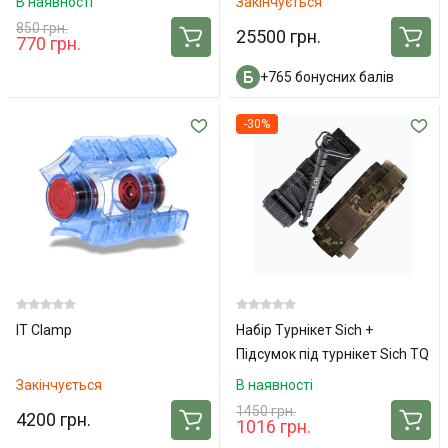
В наявності
Закінчується
850 грн.
25500 грн.
770 грн.
+765 бонусних балів
-30%
IT Clamp
Набір Турнікет Sich +
Підсумок під турнікет Sich TQ
(Pixel)
Закінчується
В наявності
1450 грн.
4200 грн.
1016 грн.