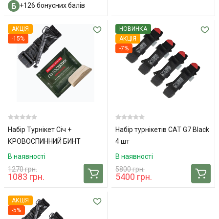
+126 бонусних балів
АКЦІЯ
НОВИНКА
-15%
АКЦІЯ
-7%
Набір Турнікет Січ +
Набір турнікетів CAT G7 Black
КРОВОСПИННИЙ БИНТ
4 шт
Гемостатик
В наявності
В наявності
1270 грн.
5800 грн.
1083 грн.
5400 грн.
АКЦІЯ
-5%