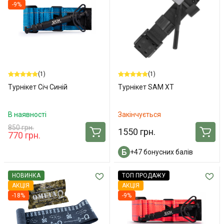
-9%
(1)
(1)
Турнікет Січ Синій
Турнікет SAM XT
В наявності
Закінчується
850 грн.
1550 грн.
770 грн.
+47 бонусних балів
НОВИНКА
ТОП ПРОДАЖУ
АКЦІЯ
АКЦІЯ
-18%
-9%