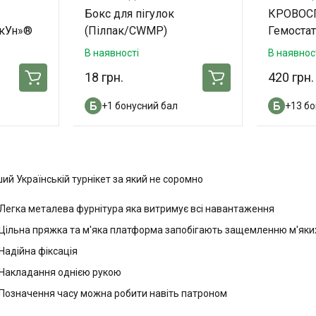
Бокс для пігулок
КРОВОС
ікУн»®
(Пілпак/CWMP)
Гемоста
в
В наявності
В наявнос
18 грн.
420 грн.
+1 бонусний бал
+13 бо
ий Українській турнікет за який не соромно
Легка металева фурнітура яка витримує всі навантаження
Цільна пряжка та м'яка платформа запобігають защемленню м'яки
Надійна фіксація
Накладання однією рукою
Позначення часу можна робити навіть патроном