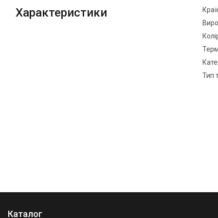
Характеристики
Краї
Виро
Колі
Терм
Кате
Тип 
Каталог