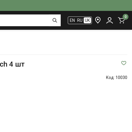
0
EN
RU
UK
ich 4 шт
Код:
10030