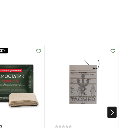
АЖУ
2)