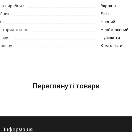
на-виробник
Україна
бник
Sich
р
Чорний
ін придатності
Необмежений
горія
Турнікети
товару
Комплекти
Переглянуті товари
Інформація