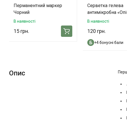
Перманентний маркер
Серветка гелева
Чорний
антимікробна «Оп
(10х10 см) - 3 шт. 
В наявності
В наявності
упаковці
15 грн.
120 грн.
+4 бонусні бали
Опис
Перш