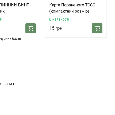
ПИННИЙ БИНТ
Карта Пораненого TCCC
тик
(компактний розмір)
ті
В наявності
15 грн.
нусних балів
х тканин