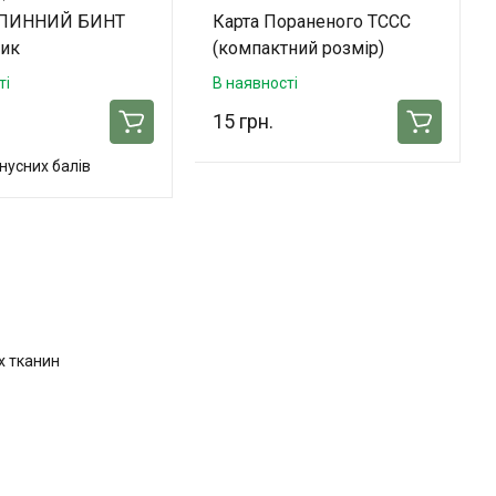
ПИННИЙ БИНТ
Карта Пораненого TCCC
тик
(компактний розмір)
ті
В наявності
15 грн.
нусних балів
х тканин