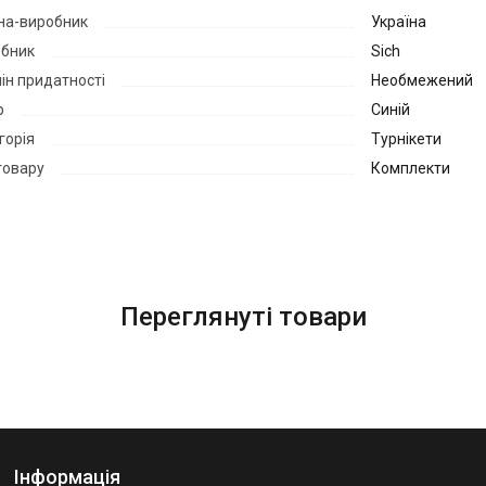
на-виробник
Україна
бник
Sich
ін придатності
Необмежений
р
Синій
горія
Турнікети
товару
Комплекти
Переглянуті товари
Інформація