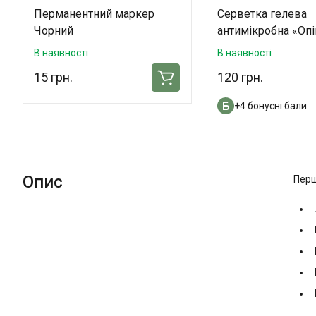
Перманентний маркер
Серветка гелева
Чорний
антимікробна «Оп
(10х10 см) - 3 шт. 
В наявності
В наявності
упаковці
15 грн.
120 грн.
+4 бонусні бали
Опис
Перш