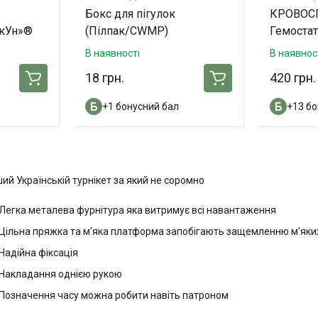
Бокс для пігулок
КРОВОС
ікУн»®
(Пілпак/CWMP)
Гемоста
в
В наявності
В наявнос
18 грн.
420 грн.
+1 бонусний бал
+13 бо
ий Українській турнікет за який не соромно
Легка металева фурнітура яка витримує всі навантаження
Цільна пряжка та м'яка платформа запобігають защемленню м'яки
Надійна фіксація
Накладання однією рукою
Позначення часу можна робити навіть патроном