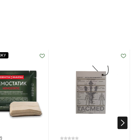
АЖУ
2)