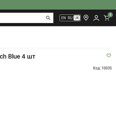
0
EN
RU
UK
ich Blue 4 шт
Код:
10035