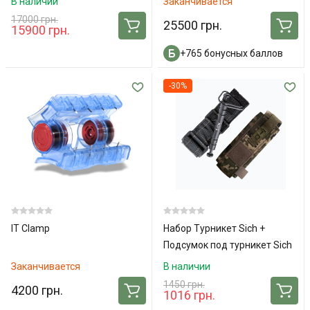
В наличии
Заканчивается
СТАБИЛИЗИРОВАННЫЙ
17000 грн.
25500 грн.
15900 грн.
(AAJT-S)
+765 бонусных баллов
-30%
IT Clamp
Набор Турникет Sich +
Подсумок под турникет Sich
TQ (Pixel)
Заканчивается
В наличии
1450 грн.
4200 грн.
1016 грн.