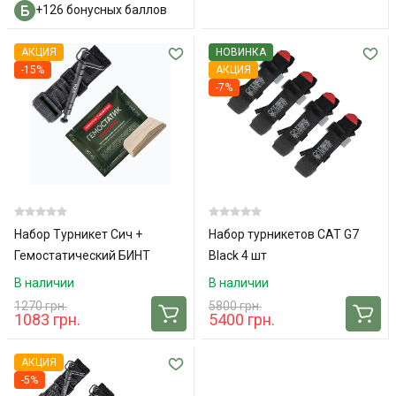
+126 бонусных баллов
АКЦИЯ
НОВИНКА
-15%
АКЦИЯ
-7%
Набор Турникет Сич +
Набор турникетов CAT G7
Гемостатический БИНТ
Black 4 шт
Гемостатик
В наличии
В наличии
1270 грн.
5800 грн.
1083 грн.
5400 грн.
АКЦИЯ
-5%