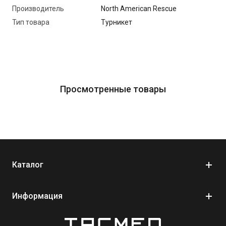
самопомощи
Производитель
North American Rescue
Обновленная система ремня с пряжкой single-routing
Тип товара
Турникет
buckle для быстрого подтягивания
Подвижная внутренняя лента, которая равномерно
распределяет давление вокруг конечности
Прочный ворот (windlass) с надежной фиксацией
Компактный формат - легко размещается в подсумке
Просмотренные товары
или рюкзаке
Конструкция соответствует подходам тактической
медицины и стандартам TCCC
Ключевые характеристики:
Каталог
Модель: CAT Gen7
Конструкция: система windlass с фиксирующим
клипсом
Информация
Ориентировочная длина в развернутом виде: ~95 см
Форм-фактор: компактный, для индивидуального