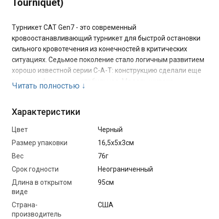
Tourniquet)
Турникет CAT Gen7 - это современный
кровоостанавливающий турникет для быстрой остановки
сильного кровотечения из конечностей в критических
ситуациях. Седьмое поколение стало логичным развитием
хорошо известной серии C-A-T: конструкцию сделали еще
проще, а фиксацию - стабильнее. Модель широко
Читать полностью
↓
используется с 2005 года и получила признание благодаря
сочетанию эффективности и удобства применения в
Характеристики
тактической медицине.
Цвет
Чeрный
CAT Gen7 хорошо зарекомендовал себя в составе
Размер упаковки
16,5х5х3см
индивидуальных аптечек и медицинских комплектов, где
важна скорость и надежность. Именно поэтому его часто
Вес
76г
включают в TCCC-совместимые комплектации.
Срок годности
Неограниченный
Длина в открытом
95см
виде
Основные преимущества:
Страна-
США
Возможность наложения одной рукой - важно для
производитель