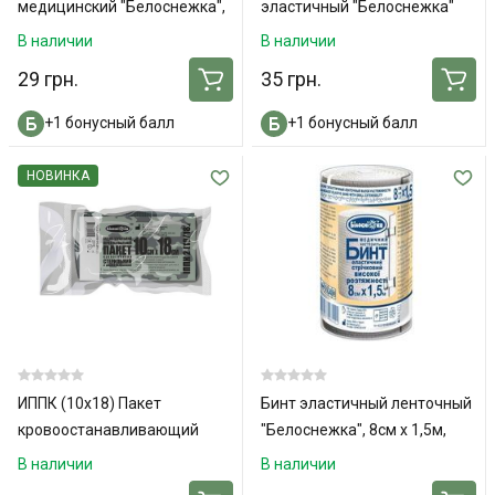
медицинский "Белоснежка",
эластичный "Белоснежка"
нестер., 7м x 14см
15см x 4м
В наличии
В наличии
29 грн.
35 грн.
+1 бонусный балл
+1 бонусный балл
НОВИНКА
ИППК (10х18) Пакет
Бинт эластичный ленточный
кровоостанавливающий
"Белоснежка", 8см x 1,5м,
стер. "Белоснежка", с 2
средней раст.
В наличии
В наличии
подушками