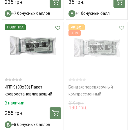
235 грн.
35 грн.
+7 бонусных баллов
+1 бонусный балл
НОВИНКА
АКЦИЯ
-10%
ИППК (30х30) Пакет
Бандаж перевязочный
кровоостанавливающий
компрессионный
стер. "Белоснежка", с 1
«Белоснежка» 6" (15×18 см)
В наличии
210 грн.
190 грн.
подушкой
255 грн.
+8 бонусных баллов