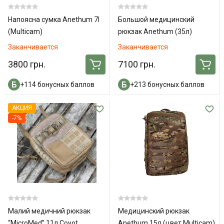
Напоясна сумка Anethum 7l
Большой медицинский
(Multicam)
рюкзак Anethum (35л)
(Multicam)
Заканчивается
Заканчивается
3800 грн.
7100 грн.
+114 бонусных баллов
+213 бонусных баллов
АКЦИЯ
-7%
Малий медичний рюкзак
Медицинский рюкзак
“MicroMed” 11л Coyot
Anethum 15л (цвет Multicam)