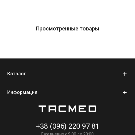
Ткань Нейлон 1000d с PU пропиткой, Малайзия – для
цвета мультикам все внешние элементы рюкзака и
частично внутренние. Данная ткань хороший аналог
Cordure 1000d, цвет этой ткани не является
Просмотренные товары
лицензионным;
Oxford 600d PU – выполненные внутренние ненесущие
погрузки элементы рюкзака и большинство сумочек и
раскладок;
Oxford 115 – подкладочная ткань, использованная в
раскладках и сумке для мешка АМБУ;
Каталог
Ременная лента, Украина – 100% полиамид;
Окантовка, Украина – 100% полиамид;
Информация
Пластиковая фурнитура, Италия – Ацетал, DueEmme;
Замок молния и бегунки, Польша – 100% полиэстер,
Alpha;
+38 (096) 220 97 81
Ежедневно с 9:00 до 20:00