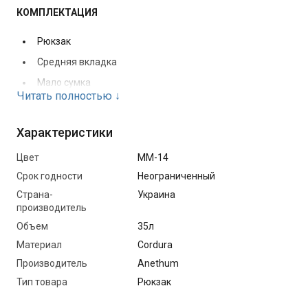
КОМПЛЕКТАЦИЯ
Рюкзак
Средняя вкладка
Мало сумка
Читать полностью
↓
Большая сумка
Малая или большая раскладка для хирургических
Характеристики
инструментов по выбору без изменения стоимости;
Цвет
MM-14
раскладка для реанимации (ампул);
Срок годности
Неограниченный
Сумка для мешка Амбу;
Страна-
Украина
Съемный поясной ремень;
производитель
Съемная стяжка лямок рюкзака.
Объем
35л
Материал
Cordura
МАТЕРИАЛЫ
Производитель
Anethum
Ткань Cordura 1000d, США – в цвете MM-14 все
Тип товара
Рюкзак
внешние элементы рюкзака и частично внутренние;