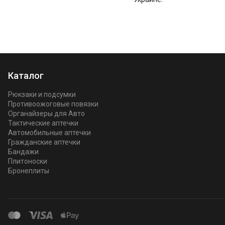
Каталог
Рюкзаки и подсумки
Противоожоговые повязки
Органайзеры для Авто
Тактические аптечки
Автомобильные аптечки
Гражданские аптечки
Бандажи
Плитоноски
Бронеплиты