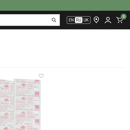
0
EN
RU
UK