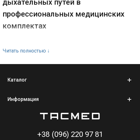
дыхательных путей в
профессиональных медицинских
комплектах
Воздуховоды – это специализированные медицинские
Читать полностью
↓
компоненты, которые используются для поддержания
проходимости дыхательных путей в критических ситуациях и
при оказании первой помощи. Современные воздуховоды
создаются на основе быстрого использования, компактности и
Каталог
совместимости с профессиональными медицинскими
комплектами. Поэтому они входят в состав
специализированных аптечек, мобильных систем реагирования
Информация
и комплектов для работы в экстремальных условиях. В каталоге
TacMed представлены воздуховоды для профессионального
использования в полевых и
мобильных медицинских наборах
.
Это позволяет подобрать необходимые компоненты для
организации современного медицинского снаряжения с
+38 (096) 220 97 81
доставкой по Украине.