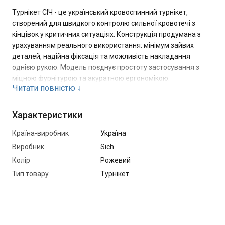
Турнікет СІЧ - це український кровоспинний турнікет,
створений для швидкого контролю сильної кровотечі з
кінцівок у критичних ситуаціях. Конструкція продумана з
урахуванням реального використання: мінімум зайвих
деталей, надійна фіксація та можливість накладання
однією рукою. Модель поєднує простоту застосування з
міцною фурнітурою та акуратною ергономікою.
Читати повністю
↓
Турнікет СІЧ добре зарекомендував себе у складі
індивідуальних аптечок і медичних комплектів, де важлива
Характеристики
швидкість і стабільність результату.
Країна-виробник
Україна
Виробник
Sich
Основні переваги:
Колір
Рожевий
Легка металева фурнітура, розрахована на високі
Тип товару
Турнікет
навантаження
Цільна пряжка та м'яка платформа, що допомагають
уникнути защемлення м'яких тканин
Надійна фіксація після затягування