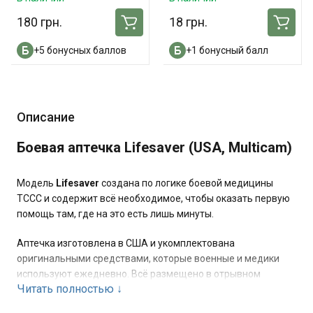
180 грн.
18 грн.
+5 бонусных баллов
+1 бонусный балл
Описание
Боевая аптечка Lifesaver (USA, Multicam)
Модель
Lifesaver
создана по логике боевой медицины
TCCC и содержит всё необходимое, чтобы оказать первую
помощь там, где на это есть лишь минуты.
Аптечка изготовлена в США и укомплектована
оригинальными средствами, которые военные и медики
используют ежедневно. Всё размещено в отрывном
Читать полностью
↓
подсумке формата MOLLE — он быстро снимается и
обеспечивает доступ к содержимому даже в стрессовых