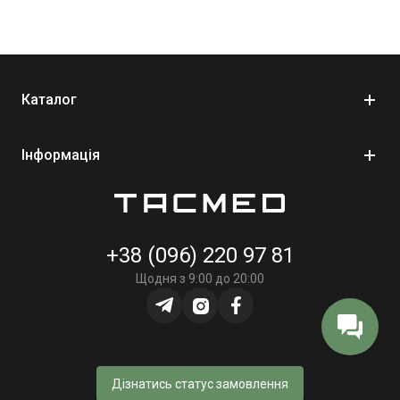
Готовий цивільний комплект першої допомоги.
Швидкий та зручний доступ.
Носіння на грудях або на поясі.
Підходить для подорожей, спорту, авто та
Каталог
повсякденного використання.
Інформація
+38 (096) 220 97 81
Щодня з 9:00 до 20:00
Дізнатись статус замовлення