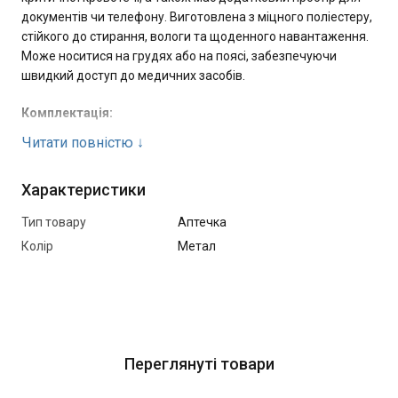
документів чи телефону. Виготовлена з міцного поліестеру,
стійкого до стирання, вологи та щоденного навантаження.
Може носитися на грудях або на поясі, забезпечуючи
швидкий доступ до медичних засобів.
Комплектація:
Читати повністю
↓
Турнікет SICH - 1 шт.
Гемостатичний бинт “Гемостатик” - 1 шт.
Характеристики
Бандаж Persys 4" - 1 шт.
Тип товару
Аптечка
Нітрилові рукавички - 2 пари
Колір
Метал
Міні-маркер - 1 шт.
Розмір:
23х15х5 см - оптимальний для EDC-формату.
Переглянуті товари
Переваги: