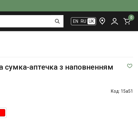
0
EN
RU
UK
а сумка-аптечка з наповненням
Код:
15a51