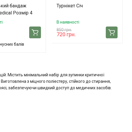
ький бандаж
Турнікет Січ
dical Розмір 4
ті
В наявності
850 грн.
720 грн.
нусних балів
ій. Містить мінімальний набір для зупинки критичної
Виготовлена з міцного поліестеру, стійкого до стирання,
ясі, забезпечуючи швидкий доступ до медичних засобів.