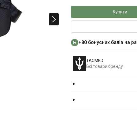
Купити
+80 бонусних балів на р
TACMED
Всі товари бренду