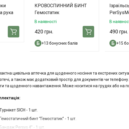
чки
КРОВОСПИННИЙ БИНТ
Ізраїльс
а рука
Гемостатик
PerSysMe
В наявності
В наявнос
420 грн.
490 грн.
+13 бонусних балів
+15 бо
актна цивільна аптечка для щоденного носіння та екстрених ситуац
отечі, а також має додатковий простір для документів чи телефону. 
ги та щоденного навантаження. Може носитися на грудях або на по
лектація:
Турнікет SICH - 1 шт.
Гемостатичний бинт “Гемостатик” - 1 шт.
Бандаж Persys 4" - 1 шт.