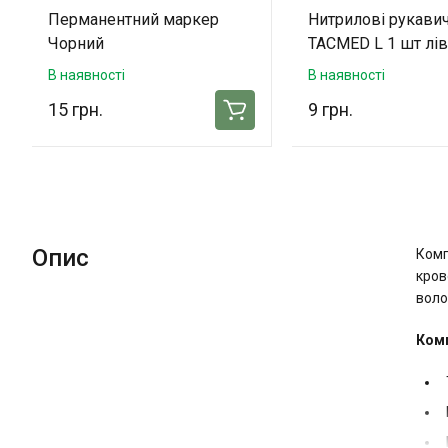
Перманентний маркер
Нитрилові рукави
Чорний
TACMED L 1 шт лів
В наявності
В наявності
15 грн.
9 грн.
Опис
Комп
кров
воло
Комп