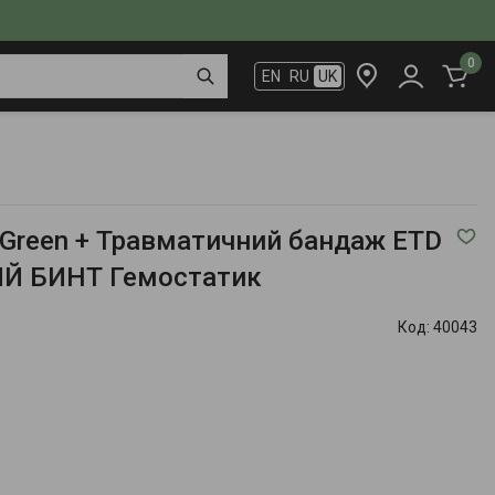
0
EN
RU
UK
ч Green + Травматичний бандаж ETD
Й БИНТ Гемостатик
Код:
40043