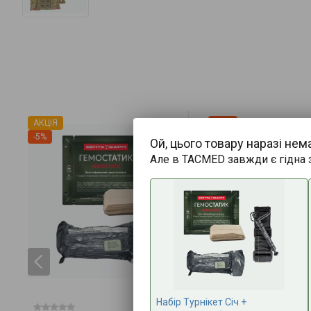
АКЦІЯ
-27%
-5%
Ой, цього товару наразі нем
Але в TACMED завжди є гідна 
Набір Турнікет Січ +