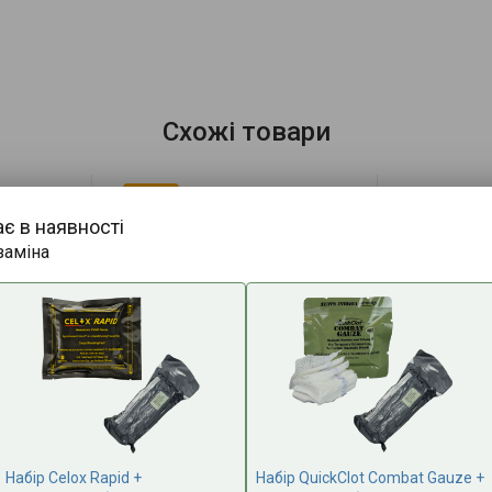
Схожі товари
АКЦІЯ
-21%
ає в наявності
заміна
Набір Celox Rapid +
Набір QuickClot Combat Gauze +