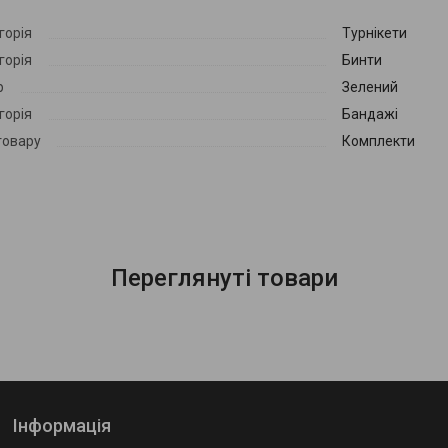
Сертифікований в Україні.
горія
Турнікети
горія
Бинти
р
Зелений
горія
Бандажі
товару
Комплекти
Переглянуті товари
Інформація