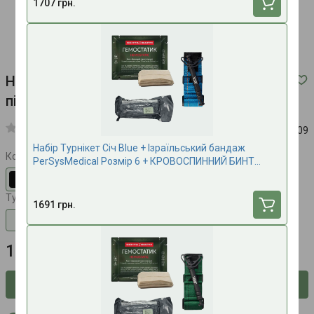
1707 грн.
Набір Турнікет SOFT Gen 5 + Відкритий
підсумок під турнікет TACMED Black
Код:
npt009
Набір Турнікет Січ Blue + Ізраїльський бандаж
Колір
PerSysMedical Розмір 6 + КРОВОСПИННИЙ БИНТ
Гемостатик
Турнікет
1691 грн.
SOFT Gen 5
CAT Gen7
Sich
1700 грн.
Сповістити про наявність