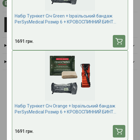
+51 бонусний бал на рахунок при покупці
Набір Турнікет Січ Green + Ізраїльський бандаж
TACMED
PerSysMedical Розмір 6 + КРОВОСПИННИЙ БИНТ
Всі товари бренду
Гемостатик
1691 грн.
Доставка
Оплата
Опис
Набір SOF-T Gen 5 + відкритий підсумок
Набір Турнікет Січ Orange + Ізраїльський бандаж
TACMED Black
PerSysMedical Розмір 6 + КРОВОСПИННИЙ БИНТ
Гемостатик
Турнікет SOF-T Gen 5 у комплекті з відкритим підсумком
1691 грн.
TACMED Black - це готове рішення для постійного носіння
турнікета на спорядженні з максимально швидким