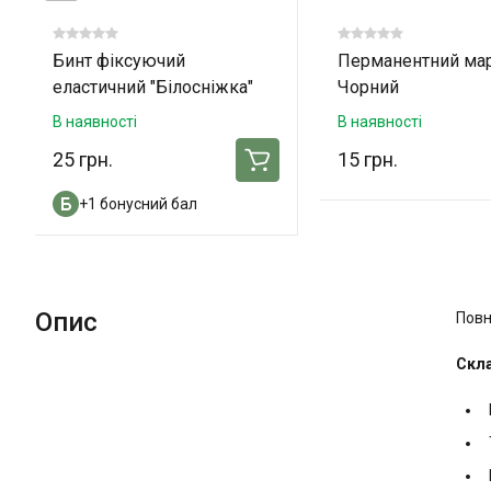
Бинт фіксуючий
Перманентний ма
еластичний "Білосніжка"
Чорний
10см x 3м
В наявності
В наявності
25 грн.
15 грн.
+1 бонусний бал
Опис
Повн
Скла