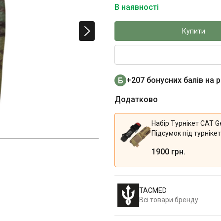
В наявності
Купити
+207 бонусних балів на 
Додатково
Набір Турнікет CAT G
Підсумок під турніке
Gen7 Tacmed (Multic
1900 грн.
TACMED
Всі товари бренду