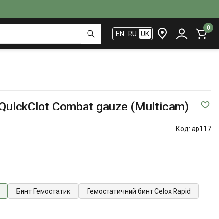
0
EN
RU
UK
QuickClot Combat gauze (Multicam)
Код:
ap117
Бинт Гемостатик
Гемостатичний бинт Celox Rapid