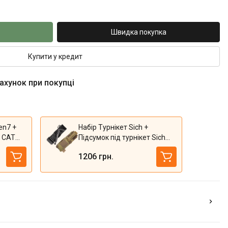
Швидка покупка
Купити у кредит
рахунок при покупці
en7 +
Набір Турнікет Sich +
т CAT
Підсумок під турнікет Sich
am)
Tacmed (Multicam)
1206 грн.