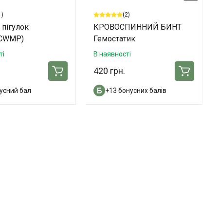
1)
(2)
 пігулок
КРОВОСПИННИЙ БИНТ
/CWMP)
Гемостатик
ті
В наявності
420 грн.
усний бал
+13 бонусних балів