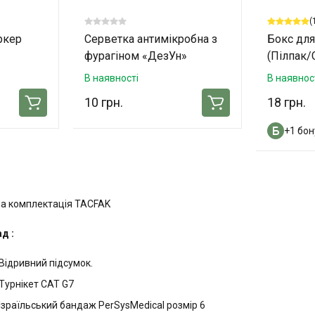
(
ркер
Серветка антимікробна з
Бокс для
фурагіном «ДезУн»
(Пілпак
В наявності
В наявнос
10 грн.
18 грн.
+1 бон
а комплектація TACFAK
д :
Відривний підсумок.
Турнікет CAT G7
Ізраїльський бандаж PerSysMedical розмір 6