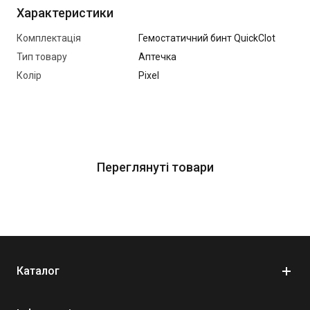
Характеристики
Декомпресійна голка 14Gв чохлі
Протиопікова пов'язка BurnCare
Комплектація
Гемостатичний бинт QuickClot
Тип товару
Компресійний бинт
Аптечка
Колір
Pixel
Армований скотч
Захист ока TACMED
Бинт
Пластир 3М
Нитрилові рукавички (2 пари)
Переглянуті товари
Атравматичні ножиці
Таблетки для очищення води Oasis
Термоковдра
Карта ТССС
Маркер
Каталог
Хімічне світло (зелене)
Бокс для пілпаку