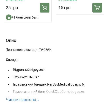
25 грн.
15 грн.
+1 бонусний бал
Опис
Повна комплектація TACFAK
Склад :
Відривний підсумок.
Турнікет CAT G7
Ізраїльський бандаж PerSysMedical розмір 6
Гемостатичний бинт QuickClot Combat gauze
Назофарінгальна трубка Rush 28 FR + лубрикант
Читати повністю
↓
Оклюзійна наліпка з клапаном HyFinVent Twin Pack