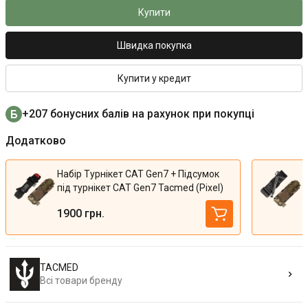
Купити
Швидка покупка
Купити у кредит
+207 бонусних балів на рахунок при покупці
Додатково
Набір Турнікет CAT Gen7 + Підсумок
Н
під турнікет CAT Gen7 Tacmed (Pixel)
т
1900 грн.
TACMED
Всі товари бренду