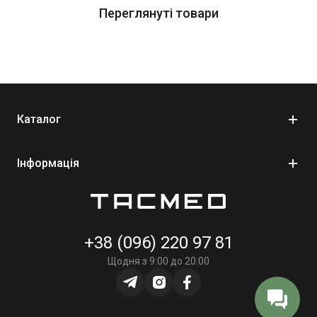
Переглянуті товари
поліетилен
Зовнішній шар -
Oxford
Товщина плити, мм
25 мм
0 мм (5.45 х 39 мм ПП)
Глибина позаперешкодної
24 мм (7.62 х 54 мм
деформації (макс), мм
Каталог
ЛПС)
Вигин
у 2-х площинах
Форма
Shooter’s Cut
Інформація
+38 (096) 220 97 81
Щодня з 9:00 до 20:00