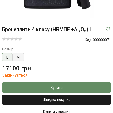
Бронеплити 4 класу (НВМПЕ +Al₂O₃) L
Код:
000000071
Розмір
L
M
17100 грн.
Закінчується
Купити
Швидка покупка
Купити у кредит