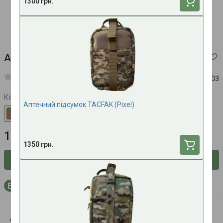
1300 грн.
Аптечний підсумок Anethum (Coyot)
Код:
803
Колір
Аптечний підсумок TACFAK (Pixel)
1200 грн.
1350 грн.
Сповістити про наявність
+36 бонусних балів на рахунок при покупці
Anethum