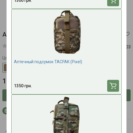
1300 грн.
Аптечный подсумок Anethum (Coyot)
Код:
803
Цвет
Аптечный подсумок TACFAK (Pixel)
1200 грн.
1350 грн.
Сообщить о наличии
+36 бонусных баллов на счёт при покупке
Anethum