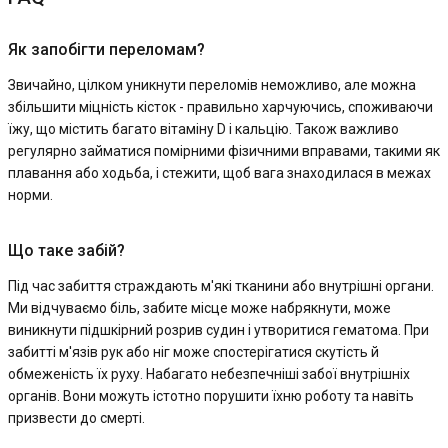
Як запобігти переломам?
Звичайно, цілком уникнути переломів неможливо, але можна
збільшити міцність кісток - правильно харчуючись, споживаючи
їжу, що містить багато вітаміну D і кальцію. Також важливо
регулярно займатися помірними фізичними вправами, такими як
плавання або ходьба, і стежити, щоб вага знаходилася в межах
норми.
Що таке забій?
Під час забиття страждають м'які тканини або внутрішні органи.
Ми відчуваємо біль, забите місце може набрякнути, може
виникнути підшкірний розрив судин і утворитися гематома. При
забитті м'язів рук або ніг може спостерігатися скутість й
обмеженість їх руху. Набагато небезпечніші забої внутрішніх
органів. Вони можуть істотно порушити їхню роботу та навіть
призвести до смерті.