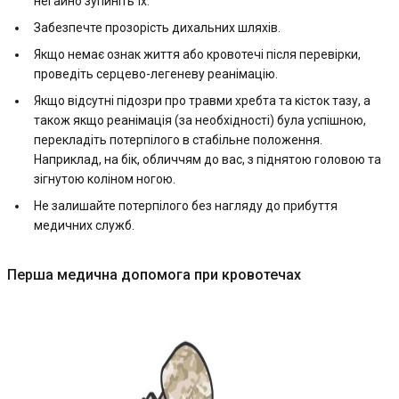
негайно зупиніть їх.
Забезпечте прозорість дихальних шляхів.
Якщо немає ознак життя або кровотечі після перевірки,
проведіть серцево-легеневу реанімацію.
Якщо відсутні підозри про травми хребта та кісток тазу, а
також якщо реанімація (за необхідності) була успішною,
перекладіть потерпілого в стабільне положення.
Наприклад, на бік, обличчям до вас, з піднятою головою та
зігнутою коліном ногою.
Не залишайте потерпілого без нагляду до прибуття
медичних служб.
Перша медична допомога при кровотечах