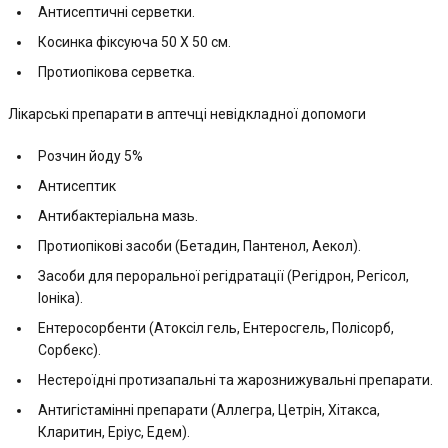
Антисептичні серветки.
Косинка фіксуюча 50 Х 50 см.
Протиопікова серветка.
Лікарські препарати в аптечці невідкладної допомоги
Розчин йоду 5%
Антисептик
Антибактеріальна мазь.
Протиопікові засоби (Бетадин, Пантенол, Аекол).
Засоби для пероральної регідратації (Регідрон, Регісол,
Іоніка).
Ентеросорбенти (Атоксіл гель, Ентеросгель, Полісорб,
Сорбекс).
Нестероїдні протизапальні та жарознижувальні препарати.
Антигістамінні препарати (Аллегра, Цетрін, Хітакса,
Кларитин, Еріус, Едем).