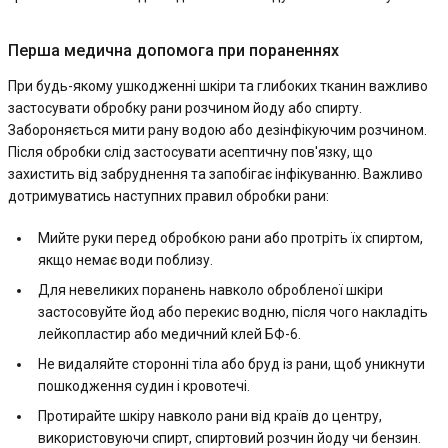
Перша медична допомога при пораненнях
При будь-якому ушкодженні шкіри та глибоких тканин важливо
застосувати обробку рани розчином йоду або спирту.
Забороняється мити рану водою або дезінфікуючим розчином.
Після обробки слід застосувати асептичну пов'язку, що
захистить від забруднення та запобігає інфікуванню. Важливо
дотримуватись наступних правил обробки рани:
Мийте руки перед обробкою рани або протріть їх спиртом,
якщо немає води поблизу.
Для невеликих поранень навколо обробленої шкіри
застосовуйте йод або перекис водню, після чого накладіть
лейкопластир або медичний клей БФ-6.
Не видаляйте сторонні тіла або бруд із рани, щоб уникнути
пошкодження судин і кровотечі.
Протирайте шкіру навколо рани від країв до центру,
використовуючи спирт, спиртовий розчин йоду чи бензин.