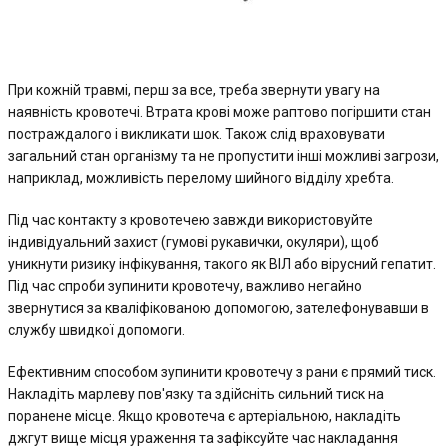
При кожній травмі, перш за все, треба звернути увагу на
наявність кровотечі. Втрата крові може раптово погіршити стан
постраждалого і викликати шок. Також слід враховувати
загальний стан організму та не пропустити інші можливі загрози,
наприклад, можливість перелому шийного відділу хребта.
Під час контакту з кровотечею завжди використовуйте
індивідуальний захист (гумові рукавички, окуляри), щоб
уникнути ризику інфікування, такого як ВІЛ або вірусний гепатит.
Під час спроби зупинити кровотечу, важливо негайно
звернутися за кваліфікованою допомогою, зателефонувавши в
службу швидкої допомоги.
Ефективним способом зупинити кровотечу з рани є прямий тиск.
Накладіть марлеву пов'язку та здійсніть сильний тиск на
поранене місце. Якщо кровотеча є артеріальною, накладіть
джгут вище місця ураження та зафіксуйте час накладання