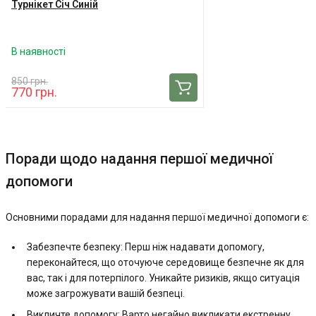
Турнікет Січ Синій
В наявності
850 грн.
770 грн.
Поради щодо надання першої медичної
допомоги
Основними порадами для надання першої медичної допомоги є:
Забезпечте безпеку: Перш ніж надавати допомогу,
переконайтеся, що оточуюче середовище безпечне як для
вас, так і для потерпілого. Уникайте ризиків, якщо ситуація
може загрожувати вашій безпеці.
Викличте допомогу: Варто негайно викликати екстренну