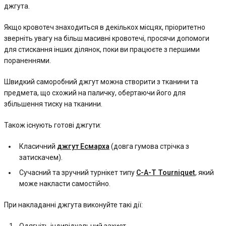
джгута.
Якщо кровотеч знаходиться в декількох місцях, пріоритетно
зверніть увагу на більш масивні кровотечі, просячи допомоги
для стискання інших ділянок, поки ви працюєте з першими
пораненнями.
Швидкий саморобний джгут можна створити з тканини та
предмета, що схожий на паличку, обертаючи його для
збільшення тиску на тканини.
Також існують готові джгути:
Класичний
джгут Есмарха
(довга гумова стрічка з
затискачем).
Сучасний та зручний турнікет типу
C-A-T Tourniquet
, який
може накласти самостійно.
При накладанні джгута виконуйте такі дії: