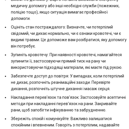
медичну допомогу або інші необхідні служби (пожежних,
поліцію тощо), якщо ситуація вимагає професійної
допомоги.
Оцініть стан постраждалого: Визначте, чи потерпілий
свідомий, чи дихає нормально, чи є ознаки кровотечі, чи є
видимі травми. Це допоможе вам розібратися, яку допомогу
він потребує.
Зупиніть кровотечу: При наявності кровотечі, намагайтеся
зупинити її, застосовуючи прямий тиск на рану чи
використовуючи підходящі матеріали, які маєте під рукою.
Забезпечте доступ до повітря: У випадках, коли потерпілий
не дихає, розпочніть реанімаційні заходи. Перевірте
дихання, розпочніть штучне дихання і масаж серця.
Накладання перев'язок та пов'язок: Застосовуйте асептичні
методи при накладанні перев'язок на рани. Закривайте
рани, щоб запобігти інфікуванню та забрудненню.
Збережіть спокій і комунікуйте: Важливо залишатися
спокійним і впевненим. Говоріть з потерпілим, надавайте