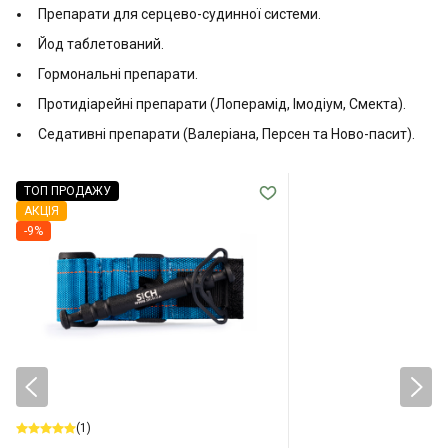
Препарати для серцево-судинної системи.
Йод таблетований.
Гормональні препарати.
Протидіарейні препарати (Лоперамід, Імодіум, Смекта).
Седативні препарати (Валеріана, Персен та Ново-пасит).
ТОП ПРОДАЖУ
АКЦІЯ
-9%
(1)