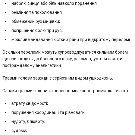
набряк, синця або біль навколо поранення;
оніміння та поколювання;
обмежений рух кінцівки;
погіршення болю при русі;
можливе видавання кістки з рани при відкритому переломі.
Оскільки переломи можуть супроводжуватися сильним болем,
що призводить до больового шоку, рекомендується надати
постраждалому анальгетики.
Травми голови завжди є серйозним видом ушкоджень.
Ознаки травми голови та черепно-мозкової травми включають:
втрату свідомості;
порушення координації та рівноваги;
нудоту, блювоту;
судоми;