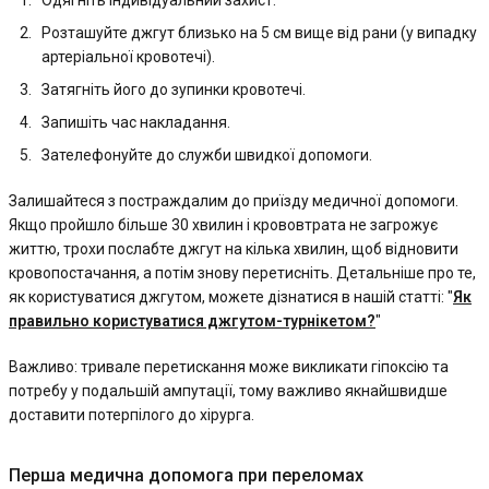
Одягніть індивідуальний захист.
Розташуйте джгут близько на 5 см вище від рани (у випадку
артеріальної кровотечі).
Затягніть його до зупинки кровотечі.
Запишіть час накладання.
Зателефонуйте до служби швидкої допомоги.
Залишайтеся з постраждалим до приїзду медичної допомоги.
Якщо пройшло більше 30 хвилин і крововтрата не загрожує
життю, трохи послабте джгут на кілька хвилин, щоб відновити
кровопостачання, а потім знову перетисніть. Детальніше про те,
як користуватися джгутом, можете дізнатися в нашій статті: "
Як
правильно користуватися джгутом-турнікетом?
"
Важливо: тривале перетискання може викликати гіпоксію та
потребу у подальшій ампутації, тому важливо якнайшвидше
доставити потерпілого до хірурга.
Перша медична допомога при переломах