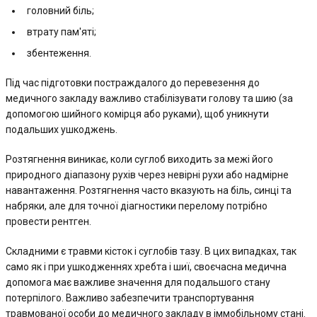
головний біль;
втрату пам'яті;
збентеження.
Під час підготовки постраждалого до перевезення до
медичного закладу важливо стабілізувати голову та шию (за
допомогою шийного комірця або руками), щоб уникнути
подальших ушкоджень.
Розтягнення виникає, коли суглоб виходить за межі його
природного діапазону рухів через невірні рухи або надмірне
навантаження. Розтягнення часто вказують на біль, синці та
набряки, але для точної діагностики перелому потрібно
провести рентген.
Складними є травми кісток і суглобів тазу. В цих випадках, так
само як і при ушкодженнях хребта і шиї, своєчасна медична
допомога має важливе значення для подальшого стану
потерпілого. Важливо забезпечити транспортування
травмованої особи до медичного закладу в іммобільному стані.