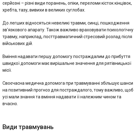
серйозні – різні види поранень, опіки, переломи кісток кінцівок,
хребта, тазу, вивихи в великих суглобах.
До легших відносяться невеликі травми, синці, пошкодження
зв'язкового апарату. Також важливо враховувати психологічну
травму, наприклад, посттравматичний стресовий розлад після
військових дій.
Вміння надавати першу допомогу постраждалим до прибуття
швидкої допомоги має вирішальне значення для рятівницької
місії.
Своєчасна медична допомога при травмуванні збільшує шанси
на позитивний прогноз для постраждалого, тому важливо, щоб
усі мали знання та вміння надавати її належним чином та
вчасно.
Види травмувань