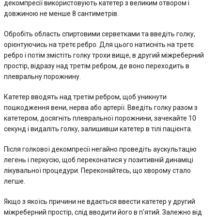
декомпресії використовують катетер з великим отвором і
довжиною не менше 8 сантиметрів.
Обробіть область спиртовими серветками та введіть голку,
орієнтуючись на третє ребро. Для цього натисніть на третє
ребро і потім змістіть голку трохи вище, в другий міжреберний
простір, відразу над третім ребром, де воно переходить в
плевральну порожнину.
Катетер вводять над третім ребром, щоб уникнути
пошкодження вени, нерва або артерії. Введіть голку разом з
катетером, досягніть плевральної порожнини, зачекайте 10
секунд і видаліть голку, залишивши катетер в тілі пацієнта.
Після голкової декомпресії негайно проведіть аускультацію
легень і перкусію, щоб переконатися у позитивній динаміці
лікувальної процедури. Переконайтесь, що хворому стало
легше.
Якщо з якоїсь причини не вдається ввести катетер у другий
міжреберний простір, слід вводити його в п'ятий. Залежно від