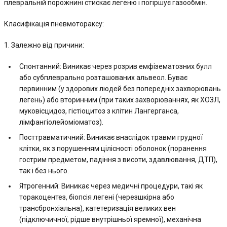
плевральній порожнині стискає легеню і погіршує газообмін.
Класифікація пневмотораксу:
1. Залежно від причини:
Спонтанний: Виникає через розрив емфізематозних булл
або субплеврально розташованих альвеол. Буває
первинним (у здорових людей без попередніх захворювань
легень) або вторинним (при таких захворюваннях, як ХОЗЛ,
муковісцидоз, гістіоцитоз з клітин Лангерганса,
лімфангіолейоміоматоз).
Посттравматичний: Виникає внаслідок травми грудної
клітки, як з порушенням цілісності оболонок (поранення
гострим предметом, падіння з висоти, здавлювання, ДТП),
так і без нього.
Ятрогенний: Виникає через медичні процедури, такі як
торакоцентез, біопсія легені (черезшкірна або
трансбронхіальна), катетеризація великих вен
(підключичної, рідше внутрішньої яремної), механічна