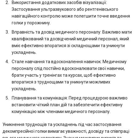
Використання додаткових засобів візуалізації:
Застосування ультразвукового або рентгенівського
навігаційного контролю може полегшити точне введення
голки у порожнину.
Вправність та досвід медичного персоналу: Важливо мати
кваліфікований та досвідчений медичний персонал, який
вміє ефективно впоратися зі складнощами та уникнути
ускладнень.
Стале навчання та вдосконалення навичок: Медичному
персоналу слід постійно вдосконалювати свої навички,
брати участь у тренінгах та курсах, щоб ефективно
впоратися з труднощами та уникнути можливих
ускладнень.
Планування та комунікація: Перед процедурою важливо
встановити чіткий план дій та забезпечити ефективну
комунікацію між членами медичного персоналу.
Уникнення труднощів та ускладнень під час застосування
декомпресійної голки вимагає уважності, досвіду та співпраці
всього медичного колективу. Знання можливих ризиків та