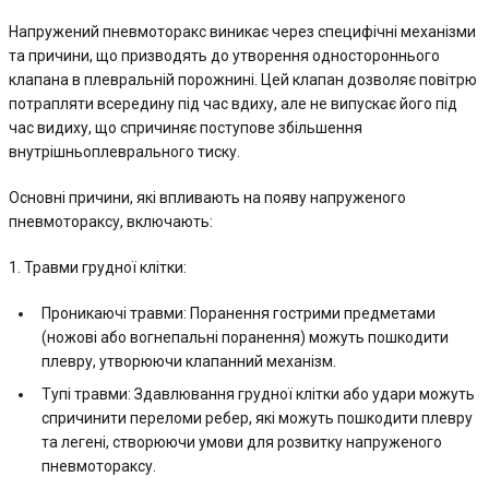
Напружений пневмоторакс виникає через специфічні механізми
та причини, що призводять до утворення одностороннього
клапана в плевральній порожнині. Цей клапан дозволяє повітрю
потрапляти всередину під час вдиху, але не випускає його під
час видиху, що спричиняє поступове збільшення
внутрішньоплеврального тиску.
Основні причини, які впливають на появу напруженого
пневмотораксу, включають:
1. Травми грудної клітки:
Проникаючі травми: Поранення гострими предметами
(ножові або вогнепальні поранення) можуть пошкодити
плевру, утворюючи клапанний механізм.
Тупі травми: Здавлювання грудної клітки або удари можуть
спричинити переломи ребер, які можуть пошкодити плевру
та легені, створюючи умови для розвитку напруженого
пневмотораксу.