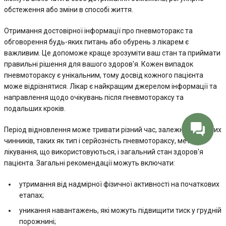
обстеження або зміни в способі життя.
Отримання достовірної інформації про пневмоторакс та
обговорення будь-яких питань або обурень з лікарем є
важливим. Це допоможе краще зрозуміти ваш стан та приймати
правильні рішення для вашого здоров'я. Кожен випадок
пневмотораксу є унікальним, тому досвід кожного пацієнта
може відрізнятися. Лікар є найкращим джерелом інформації та
направлення щодо очікувань після пневмотораксу та
подальших кроків.
Період відновлення може тривати різний час, залежно від різних
чинників, таких як тип і серйозність пневмотораксу, методи
лікування, що використовуються, і загальний стан здоров'я
пацієнта. Загальні рекомендації можуть включати:
утримання від надмірної фізичної активності на початкових
етапах;
уникання навантажень, які можуть підвищити тиск у грудній
порожнині;