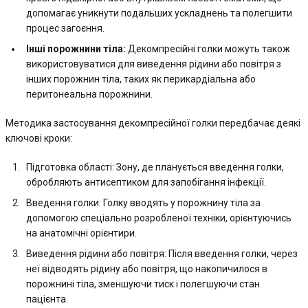
допомагає уникнути подальших ускладнень та полегшити
процес загоєння.
Інші порожнини тіла:
Декомпресійні голки можуть також
використовуватися для виведення рідини або повітря з
інших порожнин тіла, таких як перикардіальна або
перитонеальна порожнини.
Методика застосування декомпресійної голки передбачає деякі
ключові кроки:
Підготовка області: Зону, де планується введення голки,
обробляють антисептиком для запобігання інфекції.
Введення голки: Голку вводять у порожнину тіла за
допомогою спеціально розробленої техніки, орієнтуючись
на анатомічні орієнтири.
Виведення рідини або повітря: Після введення голки, через
неї відводять рідину або повітря, що накопичилося в
порожнині тіла, зменшуючи тиск і полегшуючи стан
пацієнта.