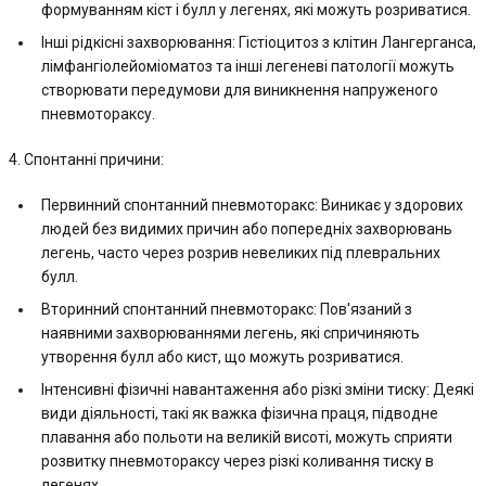
формуванням кіст і булл у легенях, які можуть розриватися.
Інші рідкісні захворювання: Гістіоцитоз з клітин Лангерганса,
лімфангіолейоміоматоз та інші легеневі патології можуть
створювати передумови для виникнення напруженого
пневмотораксу.
4. Спонтанні причини:
Первинний спонтанний пневмоторакс: Виникає у здорових
людей без видимих причин або попередніх захворювань
легень, часто через розрив невеликих під плевральних
булл.
Вторинний спонтанний пневмоторакс: Пов'язаний з
наявними захворюваннями легень, які спричиняють
утворення булл або кист, що можуть розриватися.
Інтенсивні фізичні навантаження або різкі зміни тиску: Деякі
види діяльності, такі як важка фізична праця, підводне
плавання або польоти на великій висоті, можуть сприяти
розвитку пневмотораксу через різкі коливання тиску в
легенях.