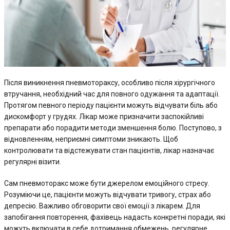
Після виникнення пневмотораксу, особливо після хірургічного
втручання, необхідний час для повного одужання та адаптації.
Протягом певного періоду пацієнти можуть відчувати біль або
дискомфорт у грудях. Лікар може призначити заспокійливі
препарати або порадити методи зменшення болю. Поступово, з
відновленням, неприємні симптоми зникають. Щоб
контролювати та відстежувати стан пацієнтів, лікар назначає
регулярні візити.
Сам пневмоторакс може бути джерелом емоційного стресу.
Розуміючи це, пацієнти можуть відчувати тривогу, страх або
депресію. Важливо обговорити свої емоції з лікарем. Для
запобігання повторення, фахівець надасть конкретні поради, які
можуть включати в себе дотримання обмежень, регулярне