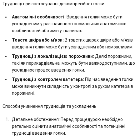
Труднощі при застосуванні декомпресійної голки:
Анатомічні особливості:
Введення голки може бути
ускладненим у разі наявності аномальних анатомічних
особливостей або змін у тканинах.
Товста шкіра або м'язи:
В товстих шарах шкіри або м'язів
введення голки може бути ускладненим або неможливим.
Труднощі з локалізацією порожнини:
Деякі порожнини,
такі як перикардіальна, можуть бути важкодоступними, що
ускладнює процес введення голки.
Труднощі з контролем катетера:
Під час введення голки
може виникнути складність у контролі за рухом катетера в
порожнині.
Способи уникнення труднощів та ускладнень
Детальне обстеження: Перед процедурою необхідно
ретельно оцінити анатомічні особливості та потенційні
труднощі введення голки.