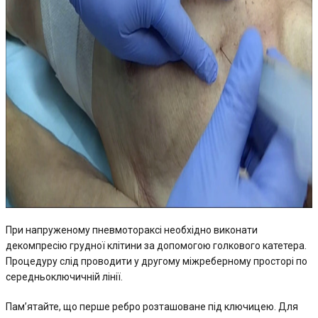
При напруженому пневмотораксі необхідно виконати
декомпресію грудної клітини за допомогою голкового катетера.
Процедуру слід проводити у другому міжреберному просторі по
середньоключичній лінії.
Пам’ятайте, що перше ребро розташоване під ключицею. Для