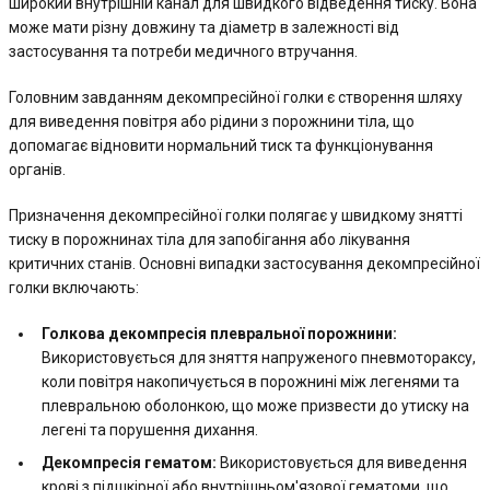
широкий внутрішній канал для швидкого відведення тиску. Вона
може мати різну довжину та діаметр в залежності від
застосування та потреби медичного втручання.
Головним завданням декомпресійної голки є створення шляху
для виведення повітря або рідини з порожнини тіла, що
допомагає відновити нормальний тиск та функціонування
органів.
Призначення декомпресійної голки полягає у швидкому знятті
тиску в порожнинах тіла для запобігання або лікування
критичних станів. Основні випадки застосування декомпресійної
голки включають:
Голкова декомпресія плевральної порожнини:
Використовується для зняття напруженого пневмотораксу,
коли повітря накопичується в порожнині між легенями та
плевральною оболонкою, що може призвести до утиску на
легені та порушення дихання.
Декомпресія гематом:
Використовується для виведення
крові з підшкірної або внутрішньом'язової гематоми, що