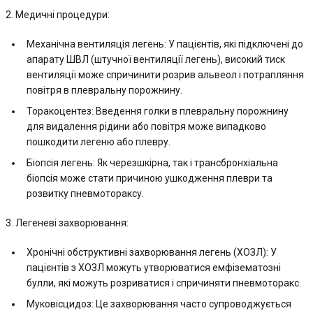
2. Медичні процедури:
Механічна вентиляція легень: У пацієнтів, які підключені до
апарату ШВЛ (штучної вентиляції легень), високий тиск
вентиляції може спричинити розрив альвеол і потрапляння
повітря в плевральну порожнину.
Торакоцентез: Введення голки в плевральну порожнину
для видалення рідини або повітря може випадково
пошкодити легеню або плевру.
Біопсія легень: Як черезшкірна, так і трансбронхіальна
біопсія може стати причиною ушкодження плеври та
розвитку пневмотораксу.
3. Легеневі захворювання:
Хронічні обструктивні захворювання легень (ХОЗЛ): У
пацієнтів з ХОЗЛ можуть утворюватися емфізематозні
булли, які можуть розриватися і спричиняти пневмоторакс.
Муковісцидоз: Це захворювання часто супроводжується