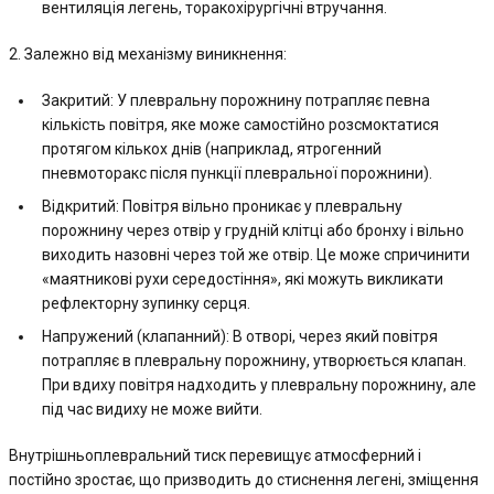
вентиляція легень, торакохірургічні втручання.
2. Залежно від механізму виникнення:
Закритий: У плевральну порожнину потрапляє певна
кількість повітря, яке може самостійно розсмоктатися
протягом кількох днів (наприклад, ятрогенний
пневмоторакс після пункції плевральної порожнини).
Відкритий: Повітря вільно проникає у плевральну
порожнину через отвір у грудній клітці або бронху і вільно
виходить назовні через той же отвір. Це може спричинити
«маятникові рухи середостіння», які можуть викликати
рефлекторну зупинку серця.
Напружений (клапанний): В отворі, через який повітря
потрапляє в плевральну порожнину, утворюється клапан.
При вдиху повітря надходить у плевральну порожнину, але
під час видиху не може вийти.
Внутрішньоплевральний тиск перевищує атмосферний і
постійно зростає, що призводить до стиснення легені, зміщення