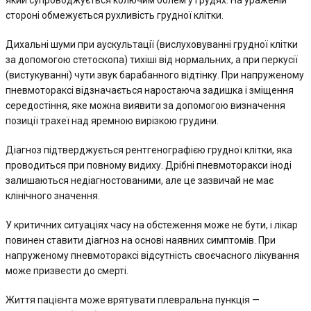
який супроводжується колючим болем у грудях. На ураженій
стороні обмежується рухливість грудної клітки.
Дихальні шуми при аускультації (вислуховуванні грудної клітки
за допомогою стетоскопа) тихіші від нормальних, а при перкусії
(вистукуванні) чути звук барабанного відтінку. При напруженому
пневмотораксі відзначається наростаюча задишка і зміщення
середостіння, яке можна виявити за допомогою визначення
позиції трахеї над яремною вирізкою грудини.
Діагноз підтверджується рентгенографією грудної клітки, яка
проводиться при повному видиху. Дрібні пневмоторакси іноді
залишаються недіагностованими, але це зазвичай не має
клінічного значення.
У критичних ситуаціях часу на обстеження може не бути, і лікар
повинен ставити діагноз на основі наявних симптомів. При
напруженому пневмотораксі відсутність своєчасного лікування
може призвести до смерті.
Життя пацієнта може врятувати плевральна пункція —