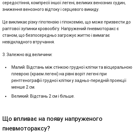
середостіння, компресії іншої легені, великих венозних судин,
зниження венозного відтоку і серцевого викиду.
Це викликає різку гіпотензію і гіпоксемію, що може призвести до
раптової зупинки кровообігу. Напружений пневмоторакс є
станом, що безпосередньо загрожує життю і вимагає
невідкладного втручання.
3. Залежно від величини:
Малий: Відстань між стінкою грудної клітки та вісцеральною
плеврою (краєм легені) на рівні воріт легені при
рентгенографії грудної клітки у задньо-передній проекції
менше 2 см.
Великий: Відстань 2 см і більше.
Що впливає на появу напруженого
пневмотораксу?