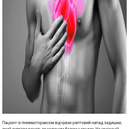
Пацієнт із пневмотораксом відчуває раптовий напад задишки,