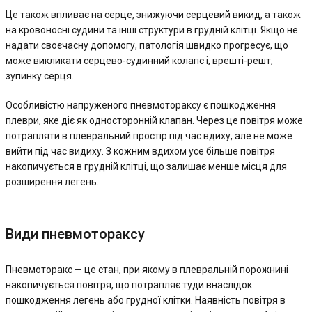
Це також впливає на серце, знижуючи серцевий викид, а також
на кровоносні судини та інші структури в грудній клітці. Якщо не
надати своєчасну допомогу, патологія швидко прогресує, що
може викликати серцево-судинний колапс і, врешті-решт,
зупинку серця.
Особливістю напруженого пневмотораксу є пошкодження
плеври, яке діє як односторонній клапан. Через це повітря може
потрапляти в плевральний простір під час вдиху, але не може
вийти під час видиху. З кожним вдихом усе більше повітря
накопичується в грудній клітці, що залишає менше місця для
розширення легень.
Види пневмотораксу
Пневмоторакс — це стан, при якому в плевральній порожнині
накопичується повітря, що потрапляє туди внаслідок
пошкодження легень або грудної клітки. Наявність повітря в