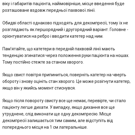
віку і габаритів пацієнта, найімовірніше, місце введення буде
розташоване вздовж передньої пахвової лінії.
Обидві області однаково підходять для декомпресії, тому їх не
розглядають як першорядний і другорядний варіант. Головне -
орієнтуватися на ребро і вводити катетер над ним.
Пам’ятайте, що катетери в передній пахвовій лінії мають
тенденцію згинатися через положення руки пацієнта на ношах.
Тому постійно стежте за станом хворого.
Якщо свист повітря припиниться, поверніть катетер на чверть
обороту і знову оцініть стан хворого. Це може розігнути катетер,
якщо він у якийсь момент стиснувся.
Якщо після повороту свисту все ще немає, перевірте, чи стало
пацієнту легше дихати. У випадку, якщо дихання все ще
утруднене, слід виконати ще одну декомпресію. Місце
декомпресії залишається тим самим, але відступіть від
попереднього місця на 1 см латеральніше.