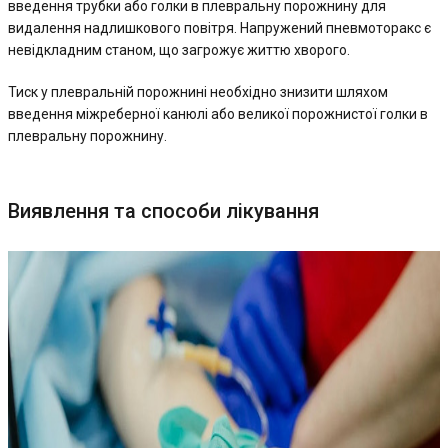
введення трубки або голки в плевральну порожнину для
видалення надлишкового повітря. Напружений пневмоторакс є
невідкладним станом, що загрожує життю хворого.
Тиск у плевральній порожнині необхідно знизити шляхом
введення міжреберної канюлі або великої порожнистої голки в
плевральну порожнину.
Виявлення та способи лікування