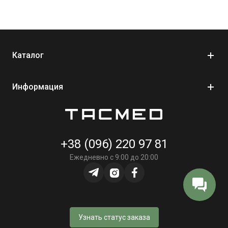
Дополнительные функции безопасности для
предотвращения случайной активации устройства;
Полуавтоматическое и самодостаточное устройство;
отсутствие открытой иглы для уменьшения риска
Каталог
случайного прокола;
Устройство NIO adult одноразового использования;
Информация
5-летний срок годности.
+38 (096) 220 97 81
Ежедневно с 9:00 до 20:00
Узнать статус заказа