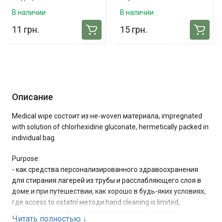
"Белоснежка", нестер., 5м x
В наличии
В наличии
10см
11 грн.
15 грн.
Описание
Medical wipe состоит из не-woven материала, impregnated
with solution of chlorhexidine gluconate, hermetically packed in
individual bag.
Purpose:
- как средства персонализированного здравоохранения
для стирания лагерей из трубы и расслабляющего слоя в
доме и при путешествии, как хорошо в будь-яких условиях,
где access to ostatní методи hand cleaning is limited;
- для антимикробного изменения слоя до и после
Читать полностью
↓