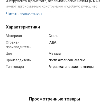
инструмента. Кроме того, атравматические ножницы NAR
имеют эргономичную конструкцию и удобную ручку, что
позволяет комфортно держать их в руке и легко
Читать полностью
↓
использовать. Они также имеют высокое качество
изготовления и долговечность, что позволяет им
Характеристики
прослужить долгое время без износа и повреждения.
Материал
Сталь
Страна-
США
производитель
Цвет
Металл
Производитель
North American Rescue
Тип товара
Атравматические ножницы
Просмотренные товары