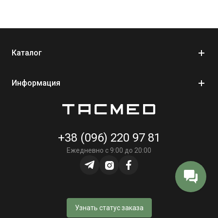
во время активного движения.
Износостойкая фурнитура YKK – надежность в каждом
замке.
Для кого
Каталог
Военные, ТРО, парамедики Волонтеры, туристы, охотники
Активные граждане, которые ценят порядок и
Информация
мобильность.
Это часть твоего снаряжения, которое не подведет.
Доступна в цветах Coyote Brown и Multicam.
+38 (096) 220 97 81
Ежедневно с 9:00 до 20:00
Изготовлено в Украине
Узнать статус заказа