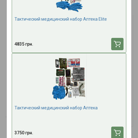
Часто покупают вместе
Тактический медицинский набор Аптека Elite
4835 грн.
Перманентный маркер
Салфетка гелевая
Чёрный
антимикробная «ОпікУн»®
(10х10 см) №3 - 3 шт. в
В наличии
В наличии
упаковке
15 грн.
120 грн.
Тактический медицинский набор Аптека
+4 бонусных балла
3750 грн.