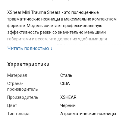
XShear Mini Trauma Shears - это полноценные
травматические ножницы в максимально компактном
формате. Модель сочетает профессиональную
эффективность резки со значительно меньшими
габаритами и весом, что делает их удобными для
размещения в аптечках, IFAK, медицинских подсумках или
Читать полностью
↓
повседневном снаряжении. Несмотря на компактные
размеры, XShear Mini сохраняют возможность работать не
Характеристики
только с бинтами и одеждой, но и с более плотными
материалами, включая толстую одежду, кожу и обувь.
Материал
Сталь
Страна-
США
Ножницы оснащены усиленными лезвиями из
производитель
нержавеющей стали 420J2 с титановым покрытием,
Производитель
XSHEAR
которое повышает износостойкость и обеспечивает
дополнительную защиту при интенсивном использовании.
Цвет
Чeрный
Изогнутое лезвие с тупым концом повышает безопасность
Тип товара
Атравматические ножницы
работы возле кожи, а усиленная заклёпка рассчитана на
высокие нагрузки и длительное использование.