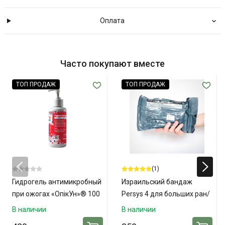
Оплата
Часто покупают вместе
ТОП ПРОДАЖ
ТОП ПРОДАЖ
(1)
Гидрогель антимикробный
Израильский бандаж
при ожогах «ОпікУн»® 100
Persys 4 для больших ран/
мл
ампутаций
В наличии
В наличии