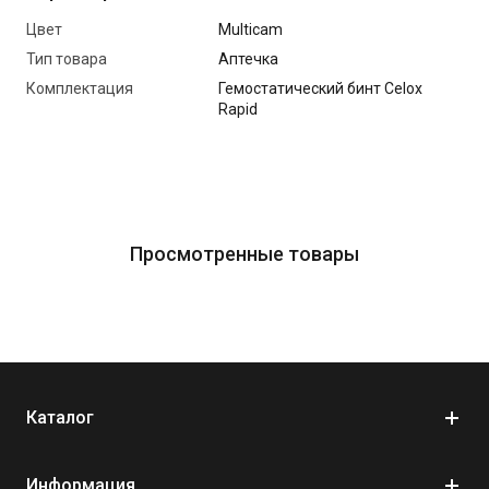
Декомпрессионная игла 14G в чехле
Цвет
Multicam
Противоожоговая повязка BurnCare
Тип товара
Аптечка
Компрессионный бинт
Комплектация
Гемостатический бинт Celox
Rapid
Армированный скотч
Защита глаза TACMED
Бинт
Пластырь 3М
Нитриловые перчатки (2 пары)
Просмотренные товары
Атравматические ножницы
Таблетки для очистки воды Oasis # 10
Термоодеяло
Карта ТССС
Маркер
Каталог
Химический свет (зеленый)
Бокс для пилпака
Информация