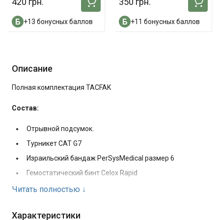
420 грн.
350 грн.
+13 бонусных баллов
+11 бонусных баллов
Описание
Полная комплектация TACFAK
Состав:
Отрывной подсумок.
Турникет CAT G7
Израильский бандаж PerSysMedical размер 6
Гемостатический бинт Celox Rapid
Назофарингальная трубка Rush 28 FR + лубрикант
Читать полностью
↓
Окклюзионная наклейка с клапаном HyFinVent Twin
Pack
Характеристики