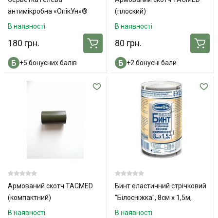
антимікробна «ОпікУн»®
(плоский)
(30х20 см)
В наявності
В наявності
180 грн.
80 грн.
+5 бонусних балів
+2 бонусні бали
Армований скотч TACMED
Бинт еластичний стрічковий
(компактний)
"Білосніжка", 8см x 1,5м,
середньої розт.
В наявності
В наявності