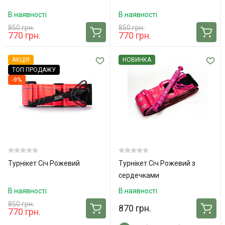
В наявності
В наявності
850 грн.
850 грн.
770 грн.
770 грн.
АКЦІЯ
НОВИНКА
ТОП ПРОДАЖУ
-9%
Турнікет Січ Рожевий
Турнікет Січ Рожевий з
сердечками
В наявності
В наявності
850 грн.
870 грн.
770 грн.