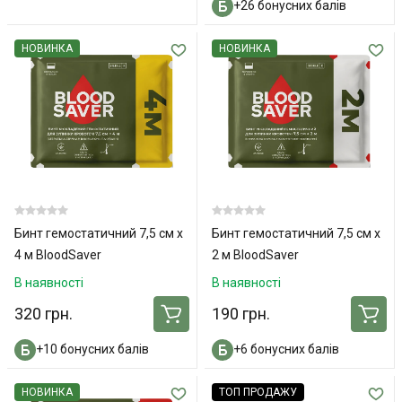
+26 бонусних балів
НОВИНКА
НОВИНКА
Бинт гемостатичний 7,5 см x
Бинт гемостатичний 7,5 см x
4 м BloodSaver
2 м BloodSaver
В наявності
В наявності
320 грн.
190 грн.
+10 бонусних балів
+6 бонусних балів
НОВИНКА
ТОП ПРОДАЖУ