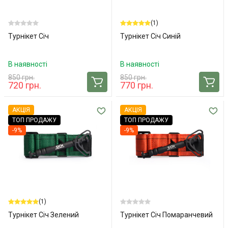
(1)
Турнікет Січ
Турнікет Січ Синій
В наявності
В наявності
850 грн.
850 грн.
720 грн.
770 грн.
АКЦІЯ
АКЦІЯ
ТОП ПРОДАЖУ
ТОП ПРОДАЖУ
-9%
-9%
(1)
Турнікет Січ Зелений
Турнікет Січ Помаранчевий