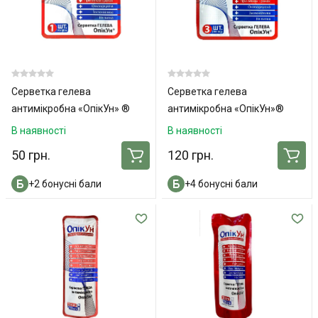
Серветка гелева
Серветка гелева
антимікробна «ОпікУн» ®
антимікробна «ОпікУн»®
(10х10 см)
(10х10 см) - 3 шт. в упаковці
В наявності
В наявності
50 грн.
120 грн.
+2 бонусні бали
+4 бонусні бали