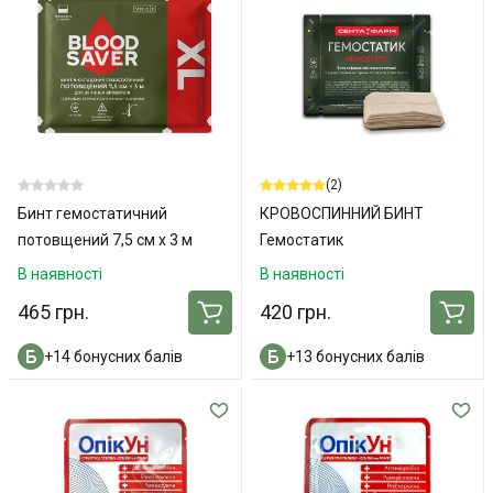
(2)
Бинт гемостатичний
КРОВОСПИННИЙ БИНТ
потовщений 7,5 см х 3 м
Гемостатик
BloodSaver
В наявності
В наявності
465 грн.
420 грн.
+14 бонусних балів
+13 бонусних балів