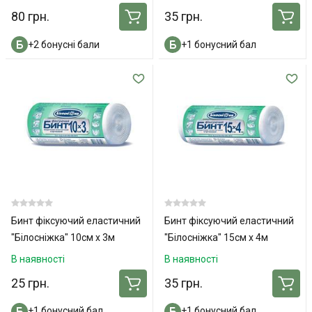
80 грн.
35 грн.
+2 бонусні бали
+1 бонусний бал
Бинт фіксуючий еластичний
Бинт фіксуючий еластичний
"Білосніжка" 10см x 3м
"Білосніжка" 15см x 4м
В наявності
В наявності
25 грн.
35 грн.
+1 бонусний бал
+1 бонусний бал