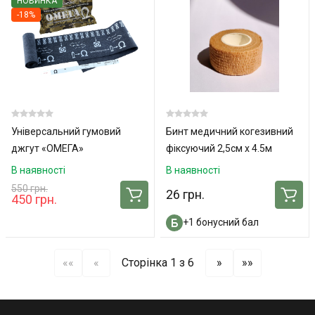
НОВИНКА
-18%
Універсальний гумовий
Бинт медичний когезивний
джгут «ОМЕГА»
фіксуючий 2,5см х 4.5м
В наявності
В наявності
550 грн.
26 грн.
450 грн.
+1 бонусний бал
««
«
Сторінка 1 з 6
»
»»