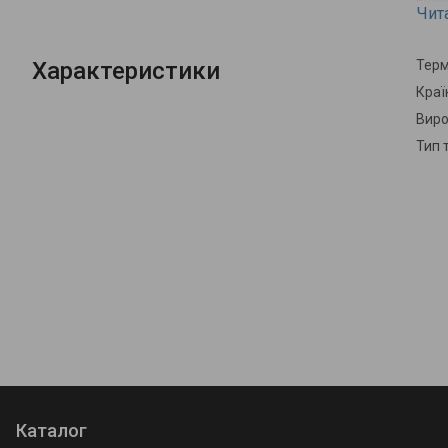
ефек
Чит
авар
Характеристики
Терм
Краї
Виро
Тип 
Каталог