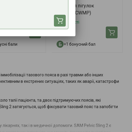
вий захист ока
Бокс для пігулок
(Пілпак/CWMP)
ті
В наявності
18 грн.
усні бали
+1 бонусний бал
іммобілізації тазового пояса в разі травми або інших
фективним в екстрених ситуаціях, таких як аварії, катастрофи
ло талії пацієнта, та двох підтримуючих поясів, які
Sling 2 затягується, щоб фіксувати тазовий пояс та запобігти
лікарнях, так і в медичної допомоги. SAM Pelvic Sling 2 є