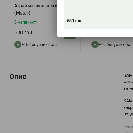
Атравматичні ножиці NAR
Гідрогель при опі
(Metall)
«ОпікУн» 60 мл
650 грн.
В наявності
В наявності
500 грн.
330 грн.
+15 бонусних балів
+10 бонусних бал
Опис
SAM 
меди
та і
SAM 
закр
пода
Цей 