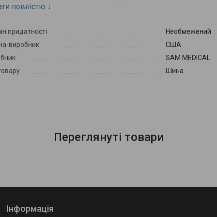
тивним інструментом для забезпечення стабілізації тазового пояс
ати повністю
↓
ій, катастроф або інших подій.
ін придатності
Необмежений
на-виробник
США
бник
SAM MEDICAL
товару
Шина
Переглянуті товари
Інформація