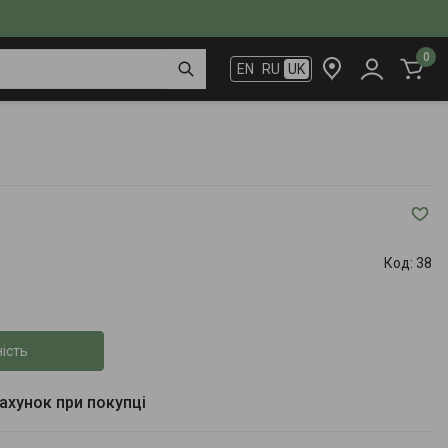
0
EN
RU
UK
Код:
38
ість
рахунок при покупці