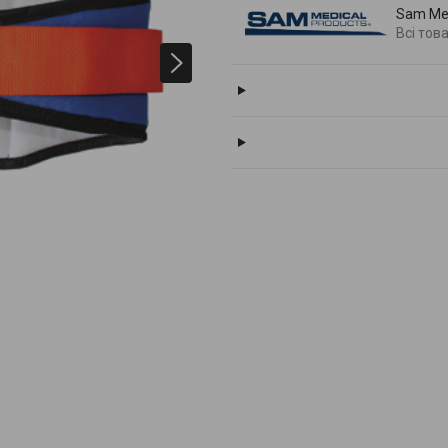
Sam Me
Всі тов