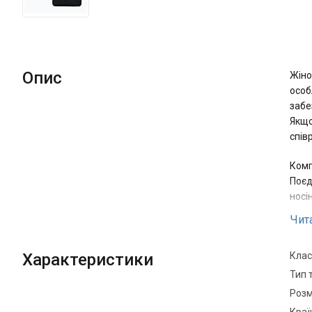
Опис
Жіно
особ
забе
Якщо
спів
Комп
Поєд
носі
Чит
Ан
Характеристики
Клас
Тип 
Одні
Розм
забе