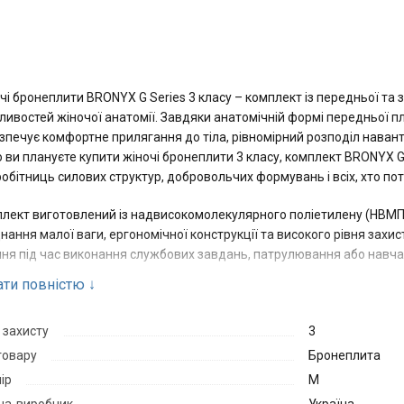
чі бронеплити BRONYX G Series 3 класу – комплект із передньої та 
ливостей жіночої анатомії. Завдяки анатомічній формі передньої пл
зпечує комфортне прилягання до тіла, рівномірний розподіл наванта
 ви плануєте купити жіночі бронеплити 3 класу, комплект BRONYX 
робітниць силових структур, добровольчих формувань і всіх, хто по
лект виготовлений із надвисокомолекулярного поліетилену (НВМПЕ
нання малої ваги, ергономічної конструкції та високого рівня зах
ння під час виконання службових завдань, патрулювання або навча
ати повністю
↓
атомічна конструкція для жінок
 захисту
3
товару
Бронеплита
єю з головних особливостей серії BRONYX G Series є конструкція, а
ір
M
зпечують правильну посадку, можуть створювати точки надмірног