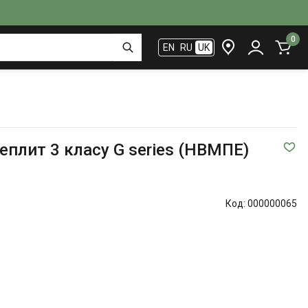
0
EN
RU
UK
еплит 3 класу G series (НВМПЕ)
Код:
000000065