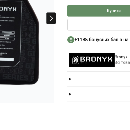
Купити
+1188 бонусних балів на
Bronyx
Всі тов