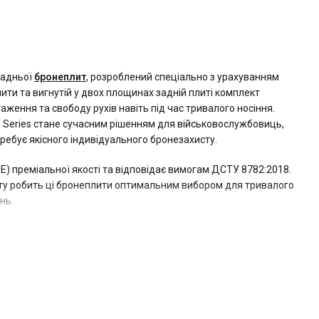
задньої
бронеплит
, розроблений спеціально з урахуванням
ити та вигнутій у двох площинах задній плиті комплект
ження та свободу рухів навіть під час тривалого носіння.
G Series стане сучасним рішенням для військовослужбовиць,
требує якісного індивідуального бронезахисту.
) преміальної якості та відповідає вимогам ДСТУ 8782:2018.
исту робить ці бронеплити оптимальним вибором для тривалого
нь.
даптована до жіночої статури. Стандартні плити не завжди
о тиску та обмежувати рухи. Саме тому інженери BRONYX