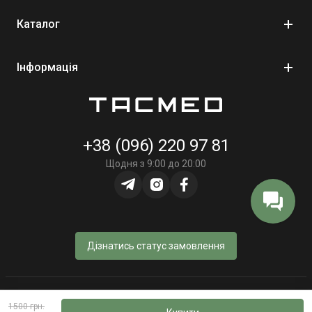
Характеристики:
Каталог
Термін придатності: необмежений
Інформація
Виробник: "Січ", Україна
Рекомендовано для використання:
військовими, бійцями ТРО, поліцією
+38 (096) 220 97 81
у тактичній медицині та службах порятунку
Щодня з 9:00 до 20:00
у цивільних аптечках швидкого реагування
медиками, волонтерами, туристами та екстремалами
Підсумок для турнікета
Sich
— миттєвий доступ до
Дізнатись статус замовлення
засобу зупинки кровотечі
Підсумок виконаний з матеріалу Cordura 1000 D
© Інтернет-магазин «TacMed» - 2023–2026
1500 грн.