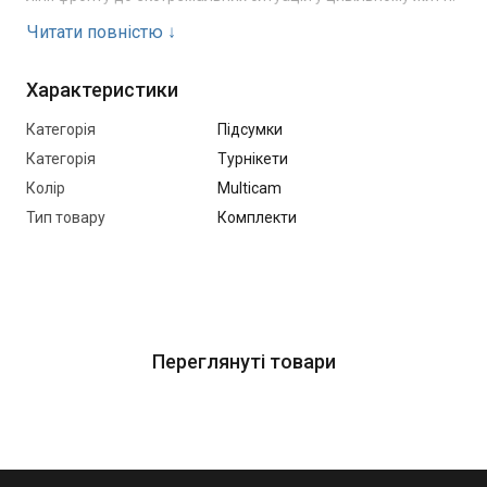
Читати повністю
↓
Особливості турнікета "Січ":
Характеристики
Накладається однією рукою — ідеально підходить для
самодопомоги
Категорія
Підсумки
Легка металева фурнітура витримує екстремальні
Категорія
Турнікети
навантаження
Колір
Multicam
Тип товару
Комплекти
Цільнолита пряжка — максимальна міцність та
довговічність
М’яка внутрішня платформа — запобігає защемленню
м’яких тканин
Переглянуті товари
Надійна фіксація — не сповзає навіть під час активного
руху
Позначення часу можливе навіть за допомогою
патрона