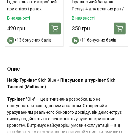
Гідрогель антимікробний
Ізраїльський бандаж
при опіках і ранах
Persys 4 для великих ран /
«ОпікУн»® 100 мл
ампутацій
В наявності
В наявності
420 грн.
350 грн.
+13 бонусних балів
+11 бонусних балів
Опис
Набір Турнікет Sich Blue + Підсумок під турнікет Sich
Tacmed (Multicam)
Турнікет "Січ"
— це вітчизняна розробка, що не
поступається закордонним аналогам. Створений з
урахуванням реального бойового досвіду, він демонструє
високу надійність та ефективність у зупинці критичних
кровотеч. Витримує найсуворіші умови експлуатації — від
лінії фронту до екстремальних ситуацій у цивільному житті.