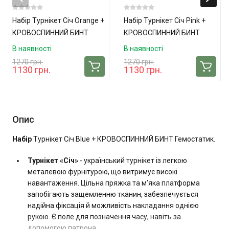
Набір Турнікет Січ Orange +
Набір Турнікет Січ Pink +
КРОВОСПИННИЙ БИНТ
КРОВОСПИННИЙ БИНТ
Гемостатик
Гемостатик
В наявності
В наявності
1270 грн.
1270 грн.
1130 грн.
1130 грн.
Опис
Набір
Турнікет Січ Blue + КРОВОСПИННИЙ БИНТ Гемостатик.
Турнікет «Січ»
- український турнікет із легкою
металевою фурнітурою, що витримує високі
навантаження. Цільна пряжка та м’яка платформа
запобігають защемленню тканин, забезпечується
надійна фіксація й можливість накладання однією
рукою. Є поле для позначення часу, навіть за
допомогою патрона.