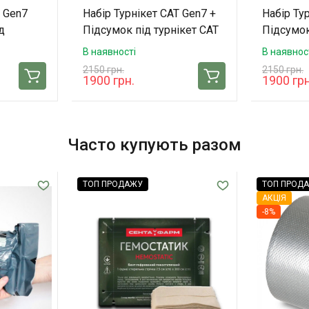
T Gen7
Набір Турнікет CAT Gen7 +
Набір Ту
д
Підсумок під турнікет CAT
Підсумок
 Tacmed
Gen7 Tacmed (Pixel)
Gen7 Tac
В наявності
В наявнос
2150 грн.
2150 грн.
1900 грн.
1900 грн
Часто купують разом
ТОП ПРОДАЖУ
ТОП ПРОД
АКЦІЯ
-8%