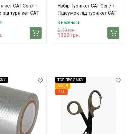
рнікет CAT Gen7 +
Набір Турнікет CAT Gen7 +
 під турнікет CAT
Підсумок під турнікет CAT
med (Coyote)
Gen7 Tacmed (Multicam)
ті
В наявності
2150 грн.
.
1900 грн.
АЖУ
ТОП ПРОДАЖУ
АКЦІЯ
-24%