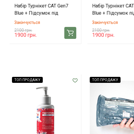
Набір Турнікет CAT Gen7
Набір Турнікет CA
Blue + Підсумок під
Blue + Підсумок пі
турнікет CAT Gen7 Tacmed
турнікет CAT Gen7
Закінчується
Закінчується
(Multicam)
(Coyote)
2100 грн.
2100 грн.
1900 грн.
1900 грн.
ТОП ПРОДАЖУ
ТОП ПРОДАЖУ