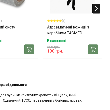
1)
(1)
ий скотч
Атравматичні ножиці з
карабіном TACMED
ті
В наявності
250 грн.
190 грн.
першої допомоги
 для зупинки критичних кровотеч кінцівок, який
ті. Схвалений TCCC, перевірений у бойових умовах.