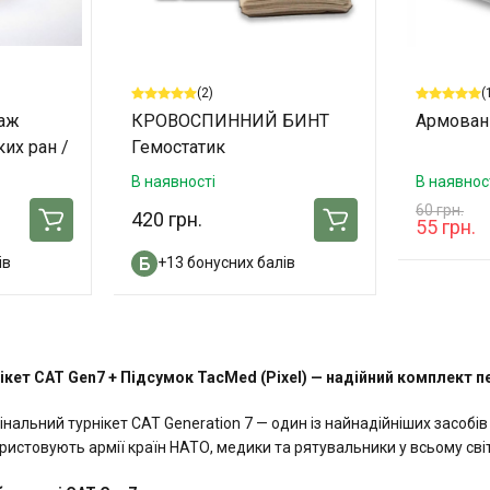
(2)
(
даж
КРОВОСПИННИЙ БИНТ
Армован
ких ран /
Гемостатик
В наявності
В наявнос
60 грн.
420 грн.
55 грн.
ів
+13 бонусних балів
ікет CAT Gen7 + Підсумок TacMed (Pixel) — надійний комплект 
інальний турнікет CAT Generation 7 — один із найнадійніших засобів
ристовують армії країн НАТО, медики та рятувальники у всьому сві