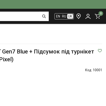
0
EN
RU
UK
 Gen7 Blue + Підсумок під турнікет
ixel)
Код:
10001