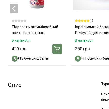
(1)
Гідрогель антимікробний
Ізраїльський бан
при опіках і ранах
Persys 4 для вели
«ОпікУн»® 100 мл
ампутацій
В наявності
В наявності
420 грн.
350 грн.
+13 бонусних балів
+11 бонусних бал
Опис
Турн
Ориг
вико