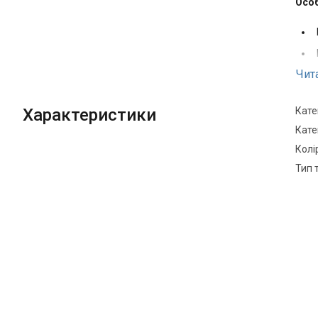
Особ
Чит
Характеристики
Кате
Кате
Під
Колі
Тип 
Комп