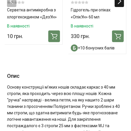
Серветка антимікробна з
Гідрогель при опіках
хлоргексидином «ДезУн»
«ОпікУн» 60 мл
В наявності
В наявності
10 грн.
330 грн.
+10 бонусних балів
Опис
Основу конструкції м’яких ношів складає каркас з 40 мм
стропи, яка проходить через всю площу ношів. Кожна
“ручка” насправді - велика петля, на яку нашито 2 шари
тканини з просоченням Поліуретаном. Ручки зроблені з 40
мм стропи, що здатна витримати будь-яке прогнозоване
логічне навантаження на ноші. Для закріплення
постраждалого є 3 стропи 25 мм з фастексами WJ та