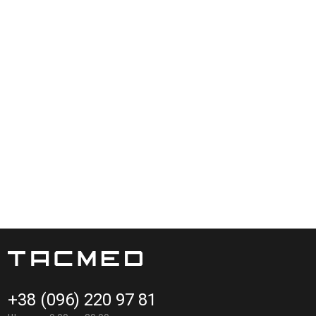
онану по технології LaserCut(вирізано лазером) з
ля розміщення додаткових невеликих підсумків, таких як
х строп(не входять в комплект) також можна розмістити
кріплення знімних сумочок на велкро, таким чином користувач
ними стропами.
и.
+38 (096) 220 97 81