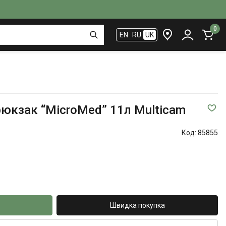
0
EN
RU
UK
юкзак “MicroMed” 11л Multicam
Код:
85855
Швидка покупка