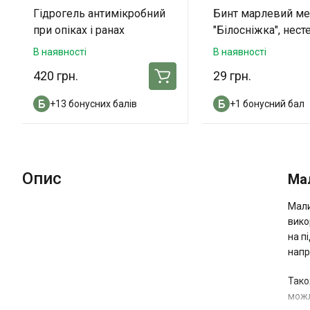
Гідрогель антимікробний
Бинт марлевий м
при опіках і ранах
"Білосніжка", несте
«ОпікУн»® 100 мл
14см
В наявності
В наявності
420 грн.
29 грн.
+13 бонусних балів
+1 бонусний бал
Опис
Ма
Мали
вико
на п
напр
Тако
можл