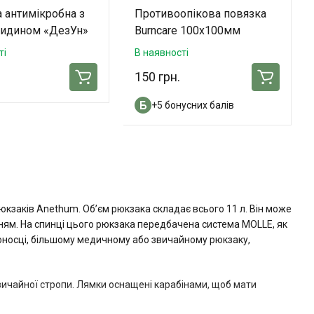
 антимікробна з
Противоопікова повязка
сидином «ДезУн»
Burncare 100x100мм
ті
В наявності
150 грн.
+5 бонусних балів
юкзаків Anethum. Об’єм рюкзака складає всього 11 л. Він може
нням. На спинці цього рюкзака передбачена система MOLLE, як
тоносці, більшому медичному або звичайному рюкзаку,
звичайної стропи. Лямки оснащені карабінами, щоб мати