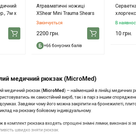
едичний
Атравматичні ножиці
Серветка
р., 7м x
XShear Mini Trauma Shears
хлоргек
(Black)
Закінчується
В наявнос
2200 грн.
10 грн.
+66 бонусних балів
лий медичний рюкзак (MicroMed)
й медичний рюкзак (
MicroMed
) — найменший в лінійці медичних р
ристовуватись як самостійний виріб, так і в парі з іншим спорядже
ідсумках. Завдяки чому його можна закріпити на бронежилеті, пли
иклад на рюкзаку бойовому індивідуальному.
ж в комплект рюкзака входять спрощені знімні лямки, виконані зі 
ивість швидко зняти рюкзак.